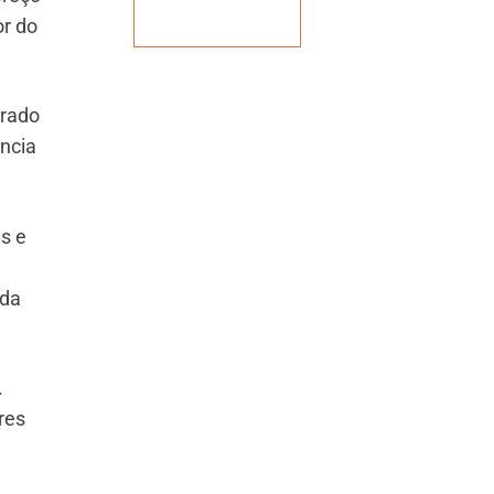
Veja mais
or do
arado
ncia
s e
 da
.
res