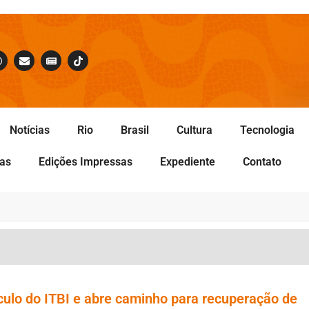
Notícias
Rio
Brasil
Cultura
Tecnologia
tas
Edições Impressas
Expediente
Contato
lculo do ITBI e abre caminho para recuperação de