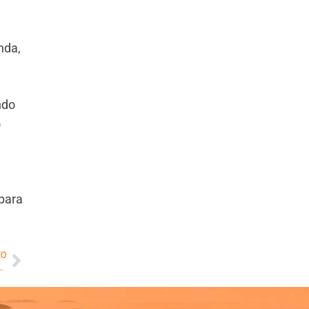
nda,
ndo
o
 para
MO
ral: a crise da verdade na democracia digital