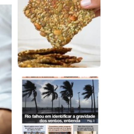
Comer Bem: Cracker
De Sementes
Ano X – Número 366
01 A 07 De Agosto De
2026