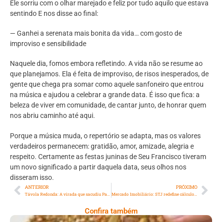
Ele sorriu com o olhar marejado e feliz por tudo aquilo que estava
sentindo E nos disse ao final:
— Ganhei a serenata mais bonita da vida… com gosto de
improviso e sensibilidade
Naquele dia, fomos embora refletindo. A vida não se resume ao
que planejamos. Ela é feita de improviso, de risos inesperados, de
gente que chega pra somar como aquele sanfoneiro que entrou
na música e ajudou a celebrar a grande data. É isso que fica: a
beleza de viver em comunidade, de cantar junto, de honrar quem
nos abriu caminho até aqui.
Porque a música muda, o repertório se adapta, mas os valores
verdadeiros permanecem: gratidão, amor, amizade, alegria e
respeito. Certamente as festas juninas de Seu Francisco tiveram
um novo significado a partir daquela data, seus olhos nos
disseram isso.
ANTERIOR
PRÓXIMO
Távola Redonda: A virada que sacudiu Paris: João Fonseca e o dia em que o gigante acordou… Para outro rei
Mercado Imobiliário: STJ redefine cálculo do ITBI e abre caminho para recuperação de valores pagos a mais
Confira também