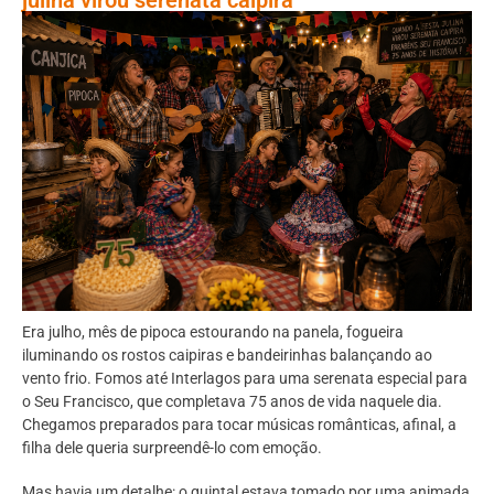
Era julho, mês de pipoca estourando na panela, fogueira
iluminando os rostos caipiras e bandeirinhas balançando ao
vento frio. Fomos até Interlagos para uma serenata especial para
o Seu Francisco, que completava 75 anos de vida naquele dia.
Chegamos preparados para tocar músicas românticas, afinal, a
filha dele queria surpreendê-lo com emoção.
Mas havia um detalhe: o quintal estava tomado por uma animada