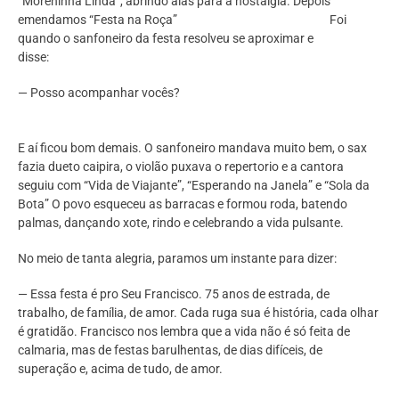
“Moreninha Linda”, abrindo alas para a nostalgia. Depois
emendamos “Festa na Roça” Foi
quando o sanfoneiro da festa resolveu se aproximar e
disse:
— Posso acompanhar vocês?
E aí ficou bom demais. O sanfoneiro mandava muito bem, o sax
fazia dueto caipira, o violão puxava o repertorio e a cantora
seguiu com “Vida de Viajante”, “Esperando na Janela” e “Sola da
Bota” O povo esqueceu as barracas e formou roda, batendo
palmas, dançando xote, rindo e celebrando a vida pulsante.
No meio de tanta alegria, paramos um instante para dizer:
— Essa festa é pro Seu Francisco. 75 anos de estrada, de
trabalho, de família, de amor. Cada ruga sua é história, cada olhar
é gratidão. Francisco nos lembra que a vida não é só feita de
calmaria, mas de festas barulhentas, de dias difíceis, de
superação e, acima de tudo, de amor.