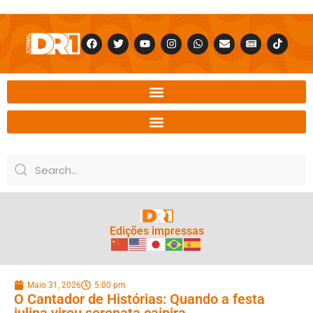
Edições impressas
Maio 31, 2026
5:00 pm
O Cantador de Histórias: Quando a festa
julina virou serenata caipira