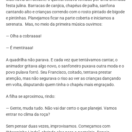
festa julina. Barracas de canjica, chapéus de palha, sanfona
cantando alto e crianças correndo com o rosto pintado de bigode
e pintinhas. Planejamos ficar na parte coberta e iniciamos a
serenata. Mas, no meio da primeira música ouvimos:
— Olha a cobraaaa!
— É mentiraaa!
A quadrilha não parava. E cada vez que tentávamos cantar, o
animador gritava algo novo, o sanfoneiro puxava outra moda e o
povo pulava forró. Seu Francisco, coitado, tentava prestar
atenção, mas não segurava o riso ao ver as crianças dançando
em volta, disputando quem tinha o chapéu mais engraçado.
A filha se aproximou, rindo:
— Gente, muda tudo. Não vai dar certo o que planejei. Vamos
entrar no clima da roça?
Sem pensar duas vezes, improvisamos. Começamos com