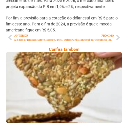
crescimento de 1,5%. Para 2025 e 2026, o mercado financeiro
projeta expansão do PIB em 1,9% e 2%, respectivamente.
Por fim, a previsão para a cotação do dólar está em R$ 5 para o
fim deste ano. Para o fim de 2024, a previsão é que a moeda
americana fique em R$ 5,05.
ANTERIOR
PRÓXIMO
Eleições argentinas: Sergio Massa e Javier Milei disputarão o segundo turno
Defesa Civil Municipal participará da implosão dos prédios da antiga Universidade Gama Filho
Confira também
Comer Bem: Cracker De Sementes