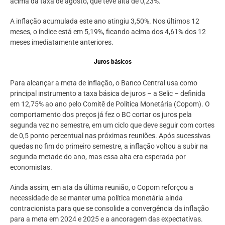
acima da taxa de agosto, que teve alta de 0,23%.
A inflação acumulada este ano atingiu 3,50%. Nos últimos 12
meses, o índice está em 5,19%, ficando acima dos 4,61% dos 12
meses imediatamente anteriores.
Juros básicos
Para alcançar a meta de inflação, o Banco Central usa como
principal instrumento a taxa básica de juros – a Selic – definida
em 12,75% ao ano pelo Comitê de Política Monetária (Copom). O
comportamento dos preços já fez o BC cortar os juros pela
segunda vez no semestre, em um ciclo que deve seguir com cortes
de 0,5 ponto percentual nas próximas reuniões. Após sucessivas
quedas no fim do primeiro semestre, a inflação voltou a subir na
segunda metade do ano, mas essa alta era esperada por
economistas.
Ainda assim, em ata da última reunião, o Copom reforçou a
necessidade de se manter uma política monetária ainda
contracionista para que se consolide a convergência da inflação
para a meta em 2024 e 2025 e a ancoragem das expectativas.