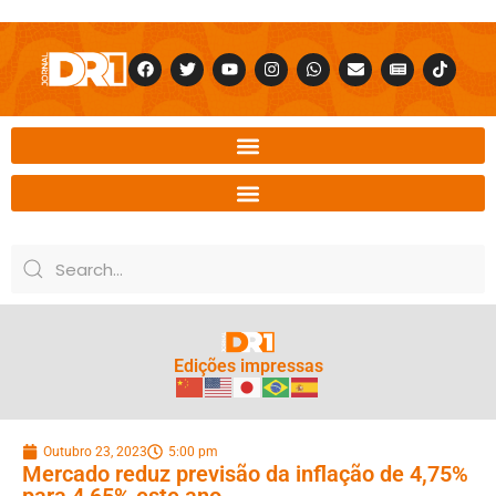
Edições impressas
Outubro 23, 2023
5:00 pm
Mercado reduz previsão da inflação de 4,75%
para 4,65% este ano