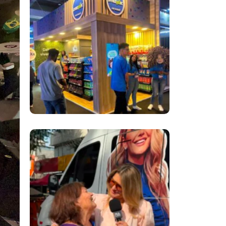
Inovação No Brasil
Com A Participação
Do Prezunic No Rio
Innovation Week
2026
​Segurança Pública
Lidera Queixas De
Moradores Do Rio Em
Escuta Promovida
Por Antônia
Fontenelle