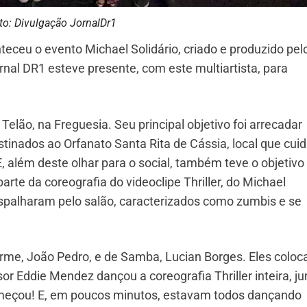
to: Divulgação JornalDr1
teceu o evento Michael Solidário, criado e produzido pel
rnal DR1 esteve presente, com este multiartista, para
elão, na Freguesia. Seu principal objetivo foi arrecadar
stinados ao Orfanato Santa Rita de Cássia, local que cui
, além deste olhar para o social, também teve o objetivo
arte da coreografia do videoclipe Thriller, do Michael
spalharam pelo salão, caracterizados como zumbis e se
rme, João Pedro, e de Samba, Lucian Borges. Eles colo
r Eddie Mendez dançou a coreografia Thriller inteira, ju
omeçou! E, em poucos minutos, estavam todos dançando