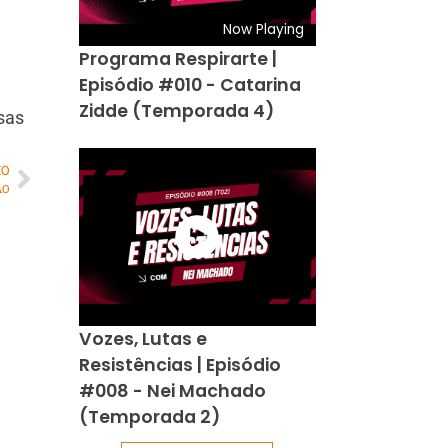
Now Playing
Programa Respirarte |
Episódio #010 - Catarina
Zidde (Temporada 4)
sas
MO
ÃO
Vozes, Lutas e
Resistências | Episódio
#008 - Nei Machado
(Temporada 2)