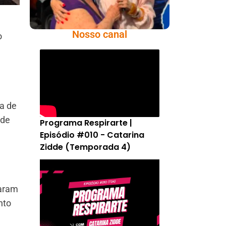
Nosso canal
o
da de
 de
Programa Respirarte |
Episódio #010 - Catarina
Zidde (Temporada 4)
caram
nto