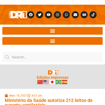
Edições impressas
Maio 18, 2021
8:01 pm
Ministério da Saúde autoriza 212 leitos de
suporte ventilatório