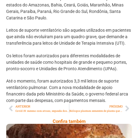
estados do Amazonas, Bahia, Ceará, Goiás, Maranhão, Minas
Gerais, Paraíba, Paraná, Rio Grande do Sul, Rondônia, Santa
Catarina e São Paulo.
Leitos de suporte ventilatório são aqueles utilizados em pacientes
que ainda não evoluíram para um quadro grave, que demande a
transferência para leitos de Unidade de Terapia Intensiva (UTI).
Os leitos foram autorizados para diferentes modalidades de
unidades de saúde como hospitais de grande e pequeno portes,
pronto-socorro e Unidades de Pronto Atendimento (UPAs).
Até o momento, foram autorizados 3,3 mil leitos de suporte
ventilatório pulmonar. Com a nova modalidade de apoio
financeiro dada pelo Ministério da Saúde, o governo federal arca
com parte das despesas, com pagamentos mensais.
ANTERIOR
PRÓXIMO
Covid-19: mesmo com atraso, segunda dose da vacina deve ser tomada
Biólogos plantam sementes de planta que ficou 73 anos sem ser vista
Confira também