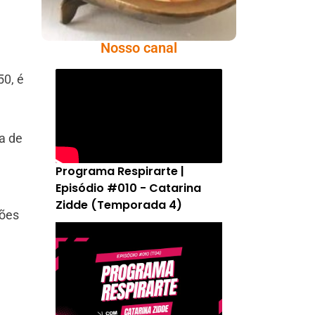
Nosso canal
50, é
a de
Programa Respirarte |
Episódio #010 - Catarina
Zidde (Temporada 4)
ções