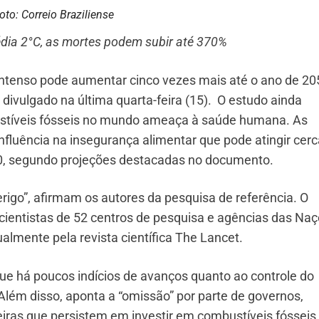
oto: Correio Braziliense
ia 2°C, as mortes podem subir até 370%
ntenso pode aumentar cinco vezes mais até o ano de 20
divulgado na última quarta-feira (15). O estudo ainda
ustíveis fósseis no mundo ameaça à saúde humana. As
luência na insegurança alimentar que pode atingir cerc
0, segundo projeções destacadas no documento.
igo”, afirmam os autores da pesquisa de referência. O
cientistas de 52 centros de pesquisa e agências das Na
almente pela revista científica The Lancet.
ue há poucos indícios de avanços quanto ao controle do
Além disso, aponta a “omissão” por parte de governos,
eiras que persistem em investir em combustíveis fósseis,