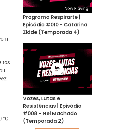
Now Playing
Programa Respirarte |
Episódio #010 - Catarina
Zidde (Temporada 4)
 com
eitos
rou
vez
Vozes, Lutas e
Resistências | Episódio
#008 - Nei Machado
0 °C.
(Temporada 2)