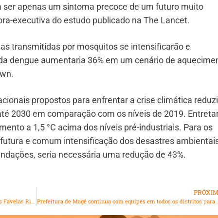
 ser apenas um sintoma precoce de um futuro muito
tora-executiva do estudo publicado na The Lancet.
s transmitidas por mosquitos se intensificarão e
o da dengue aumentaria 36% em um cenário de aquecime
own.
cionais propostos para enfrentar a crise climática reduz
até 2030 em comparação com os níveis de 2019. Entreta
mento a 1,5 °C acima dos níveis pré-industriais. Para os
a futura e comum intensificação dos desastres ambientais
ndações, seria necessária uma redução de 43%.
PRÓXI
Secretaria de Esporte e Lazer prestigia a final da Taça das Favelas Rio de Janeiro 2023, em Bangu
Prefeitura de Magé continua com equipes em todo