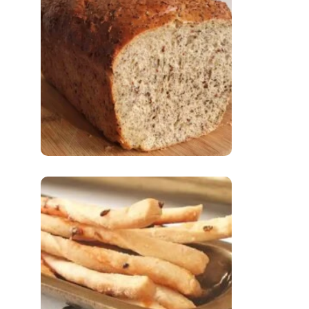
Comer Bem: Pão Low
Carb
Comer Bem:
Palitinhos De Cebola
E Salsa