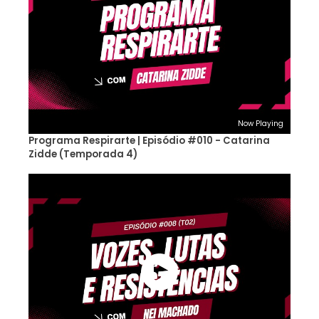
Now Playing
Programa Respirarte | Episódio #010 - Catarina
Zidde (Temporada 4)