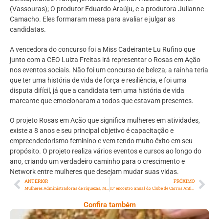
(Vassouras); O produtor Eduardo Araúju, e a produtora Julianne
Camacho. Eles formaram mesa para avaliar e julgar as
candidatas.
A vencedora do concurso foi a Miss Cadeirante Lu Rufino que
junto com a CEO Luiza Freitas irá representar o Rosas em Ação
nos eventos sociais. Não foi um concurso de beleza; a rainha teria
que ter uma história de vida de força e resiliência, e foi uma
disputa difícil, já que a candidata tem uma história de vida
marcante que emocionaram a todos que estavam presentes.
O projeto Rosas em Ação que significa mulheres em atividades,
existe a 8 anos e seu principal objetivo é capacitação e
empreendedorismo feminino e vem tendo muito êxito em seu
propósito. O projeto realiza vários eventos e cursos ao longo do
ano, criando um verdadeiro caminho para o crescimento e
Network entre mulheres que desejam mudar suas vidas.
ANTERIOR
PRÓXIMO
Mulheres Administradoras de riquezas, Movimento Montanha da Visão Financeira – MMVF
15° encontro anual do Clube de Carros Antigos de Nova Iguaçu (CCANI)
Confira também