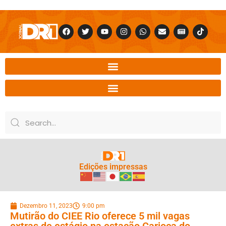
Edições impressas
Dezembro 11, 2023
9:00 pm
Mutirão do CIEE Rio oferece 5 mil vagas
extras de estágio na estação Carioca do