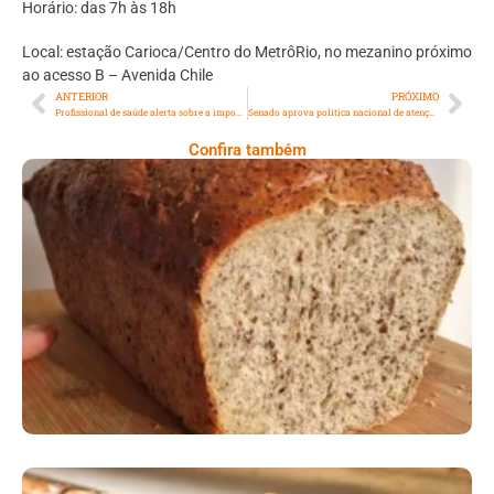
Horário: das 7h às 18h
Local: estação Carioca/Centro do MetrôRio, no mezanino próximo
ao acesso B – Avenida Chile
ANTERIOR
PRÓXIMO
Profissional de saúde alerta sobre a importância de atualizar cartão de vacinas antes das viagens de férias
Senado aprova política nacional de atenção psicossocial nas escolas
Confira também
Comer Bem: Pão Low Carb