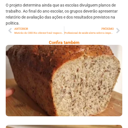
O projeto determina ainda que as escolas divulguem planos de
trabalho. Ao final do ano escolar, os grupos deverão apresentar
relatório de avaliação das ações e dos resultados previstos na
política.
ANTERIOR
PRÓXIMO
Mutirão do CIEE Rio oferece 5 mil vagas extras de estágio na estação Carioca do MetrôRio
Profissional de saúde alerta sobre a importância de atualizar cartão de vacinas antes das viagens de férias
Confira também
Comer Bem: Pão Low Carb