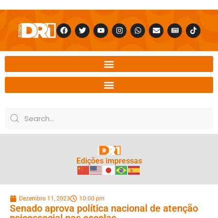
Edições impressas
Dezembro 11, 2023
10:00 pm
Senado aprova política nacional de atenção
psicossocial nas escolas