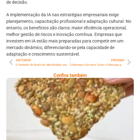
de decisão.
A implementação da IA nas estratégias empresariais exige
planejamento, capacitação profissional e adaptação cultural. No
entanto, os benefícios são claros: maior eficiência operacional,
melhor gestão de riscos e inovação contínua. Empresas que
investem em IA estão mais preparadas para competir em um
mercado dinâmico, diferenciando-se pela capacidade de
adaptação e crescimento sustentável.
ANTERIOR
PRÓXIMO
O Cantador de Histórias: Marchinhas, memórias e a alegria que não envelhece
Liderança e Carreira: Como a liderança pode nos ajudar na vida profissional
Confira também
Comer Bem: Cracker De Sementes