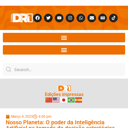
Edições impressas
Março 9, 2025
6:00 pm
Nosso Planeta: O poder da Inteligência
Artificial na tomada de decisão estratégica