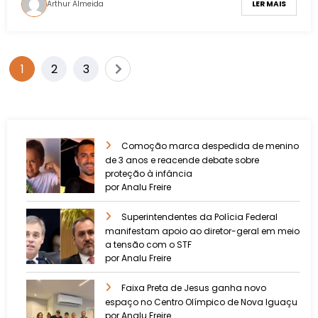
Arthur Almeida
LER MAIS
1
2
3
Comoção marca despedida de menino
de 3 anos e reacende debate sobre
proteção à infância
por Analu Freire
Superintendentes da Polícia Federal
manifestam apoio ao diretor-geral em meio
a tensão com o STF
por Analu Freire
Faixa Preta de Jesus ganha novo
espaço no Centro Olímpico de Nova Iguaçu
por Analu Freire