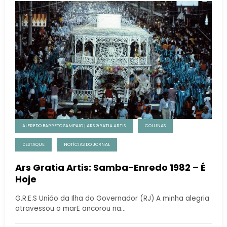
ALFREDO BARRETO SAMPAIO | ARS GRATIA ARTIS
COLUNAS
DESTAQUE
NOTÍCIAS DO JORNAL
Ars Gratia Artis: Samba-Enredo 1982 – É
Hoje
G.R.E.S União da Ilha do Governador (RJ) A minha alegria
atravessou o marE ancorou na…