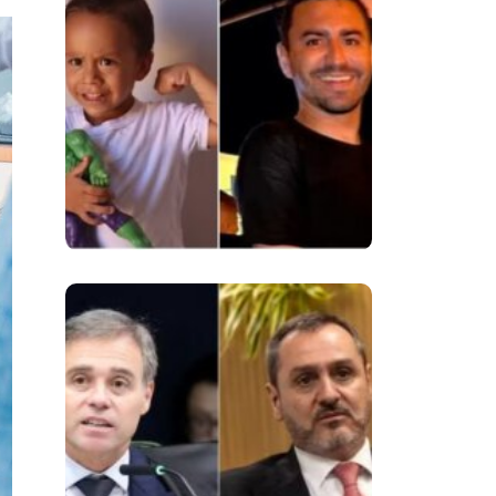
Despedida De
Menino De 3 Anos E
Reacende Debate
Sobre Proteção À
Infância
Superintendentes Da
Polícia Federal
Manifestam Apoio
Ao Diretor-Geral Em
Meio A Tensão Com
O STF