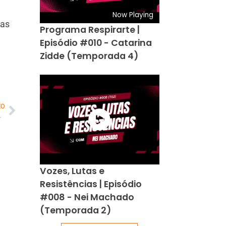
Now Playing
das
Programa Respirarte |
Episódio #010 - Catarina
Zidde (Temporada 4)
MO
 a soluções para construção
Vozes, Lutas e
Resistências | Episódio
#008 - Nei Machado
(Temporada 2)