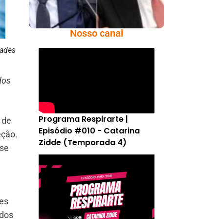
Nosso canal
dades
dos
Programa Respirarte |
 de
Episódio #010 - Catarina
eção.
Zidde (Temporada 4)
 se
ões
ados