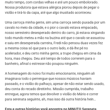
muito tempo, com cordas velhas e até um pouco embolorado.
Nossa produtora que estava alérgica piorou depois de pegar o
violão e tirá-lo da capa, até que algo inusitado aconteceu:
Uma carroça minha gente, sim uma carroça sendo puxada por um
cavalo no meio da cidade, e o pior o cavalo estava empacado,
nosso seresteiro desesperado dentro do carro, já estava xingando
todo mundo meteu a mão na buzina até que o cavalo se assustou
e saiu em desesperada carreira, Fredi não pensou duas vezes fez
a mesma coisa só que para o outro lado, e dá-lhe pé no
acelerador, e deu certo minha gente, a trupe chegou em cima da
hora, mas chegou. Deu até tempo de todos correrem para o
banheiro, afinal o estresse não poupou ninguém.
A homenagem do noivo foi muito emocionante, ninguém ali
imaginava todo o perrengue que nossos músicos haviam
passado, e o violão do palhaço, apesar de não estar sendo usado,
deu conta do recado direitinho. Missão cumprida, trabalho
entregue, agora temos que devolver o violão do Mário e correr
para serenata seguinte, ah, mas isso dá outra história hein…
Esta e outras histórias você encontra no MINUTO Serenata