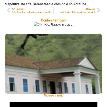
disponível no site: serenataecia.com.br. e no Youtube.
ANTERIOR
PRÓXIMO
Fala Teen: Rio de Janeiro vai receber a Expo Favela Innovation em julho
Saúde Viva: Microvarizes o que são?
Confira também
Opinião: Fique Em Casa!
Serra: Fazenda Santa Cecília – Um Legado
Histórico Repleto De Beleza
Nosso canal