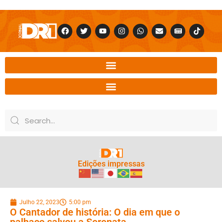
Edições impressas
Julho 22, 2023
5:00 pm
O Cantador de história: O dia em que o
palhaço salvou a Serenata