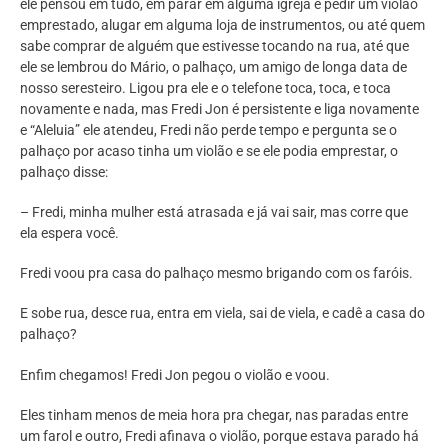
ele pensou em tudo, em parar em alguma igreja e pedir um violão
emprestado, alugar em alguma loja de instrumentos, ou até quem
sabe comprar de alguém que estivesse tocando na rua, até que
ele se lembrou do Mário, o palhaço, um amigo de longa data de
nosso seresteiro. Ligou pra ele e o telefone toca, toca, e toca
novamente e nada, mas Fredi Jon é persistente e liga novamente
e “Aleluia” ele atendeu, Fredi não perde tempo e pergunta se o
palhaço por acaso tinha um violão e se ele podia emprestar, o
palhaço disse:
– Fredi, minha mulher está atrasada e já vai sair, mas corre que
ela espera você.
Fredi voou pra casa do palhaço mesmo brigando com os faróis.
E sobe rua, desce rua, entra em viela, sai de viela, e cadê a casa do
palhaço?
Enfim chegamos! Fredi Jon pegou o violão e voou.
Eles tinham menos de meia hora pra chegar, nas paradas entre
um farol e outro, Fredi afinava o violão, porque estava parado há