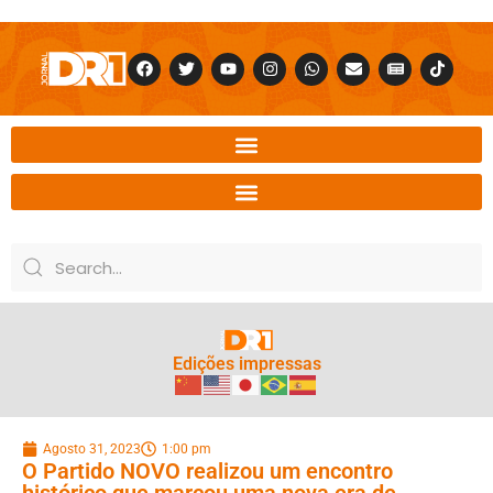
Edições impressas
Agosto 31, 2023
1:00 pm
O Partido NOVO realizou um encontro
histórico que marcou uma nova era de