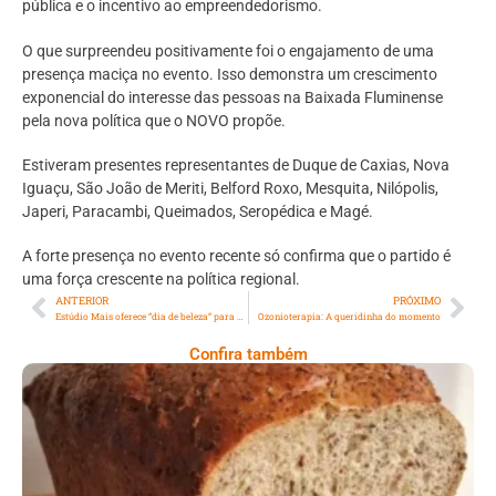
pública e o incentivo ao empreendedorismo.
O que surpreendeu positivamente foi o engajamento de uma
presença maciça no evento. Isso demonstra um crescimento
exponencial do interesse das pessoas na Baixada Fluminense
pela nova política que o NOVO propõe.
Estiveram presentes representantes de Duque de Caxias, Nova
Iguaçu, São João de Meriti, Belford Roxo, Mesquita, Nilópolis,
Japeri, Paracambi, Queimados, Seropédica e Magé.
A forte presença no evento recente só confirma que o partido é
uma força crescente na política regional.
ANTERIOR
PRÓXIMO
Estúdio Mais oferece “dia de beleza” para mulheres em tratamento para câncer de mama
Ozonioterapia: A queridinha do momento
Confira também
Comer Bem: Pão Low Carb