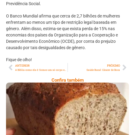
Previdência Social.
O Banco Mundial afirma que cerca de 2,7 bilhões de mulheres
enfrentam ao menos um tipo de restrição legal baseada em
gênero. Além disso, estima-se que exista perda de 15% nas
economias dos países da Organização para a Cooperação e
Desenvolvimento Econômico (OCDE), por conta do prejuízo
causado por tais desigualdades de gênero.
Fique de olho!
ANTERIOR
PRÓXIMO
A Bíblia como ela é: Somos um só corpo em Cristo Jesus
Saúde Bucal: Câncer de Boca
Confira também
Comer Bem: Pão Low Carb