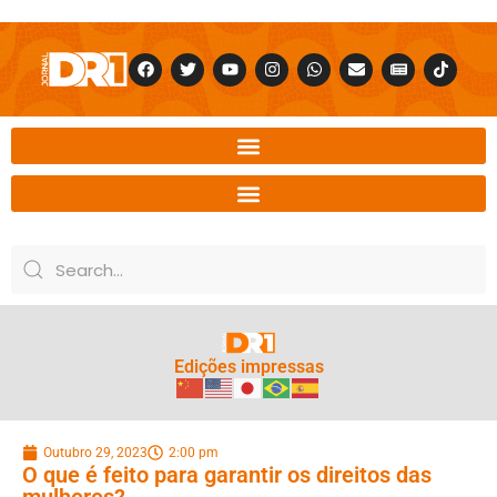
Edições impressas
Outubro 29, 2023
2:00 pm
O que é feito para garantir os direitos das
mulheres?