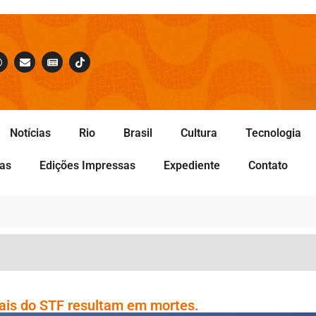
Notícias
Rio
Brasil
Cultura
Tecnologia
tas
Edições Impressas
Expediente
Contato
egais do STF resultam em mortes.