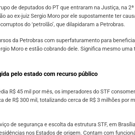
po de deputados do PT que entraram na Justiça, na 2ª
ação ao ex-juiz Sergio Moro por ele supostamente ter cau
corruptos do ‘petrolão’, que dilapidaram a Petrobras.
rsos da Petrobras com superfaturamento para beneficia
Sergio Moro e estão cobrando dele. Significa mesmo uma t
gida pelo estado com recurso público
édia R$ 45 mil por mês, os imperadores do STF consom
 de R$ 300 mil, totalizando cerca de R$ 3 milhões por m
ço de segurança e escolta da estrutura STF, em Brasília
esidências nos Estados de origem. Contam com funcioná