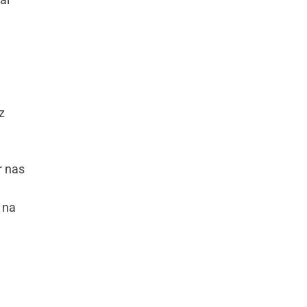
z
r nas
 na