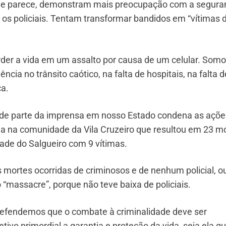
que parece, demonstram mais preocupação com a segura
s policiais. Tentam transformar bandidos em “vítimas 
rder a vida em um assalto por causa de um celular. Som
ncia no trânsito caótico, na falta de hospitais, na falta d
ça.
nde parte da imprensa em nosso Estado condena as açõe
a na comunidade da Vila Cruzeiro que resultou em 23 m
ade do Salgueiro com 9 vítimas.
s mortes ocorridas de criminosos e de nenhum policial, o
 “massacre”, porque não teve baixa de policiais.
defendemos que o combate à criminalidade deve ser
tivo primordial a garantia e proteção da vida, seja ela qu