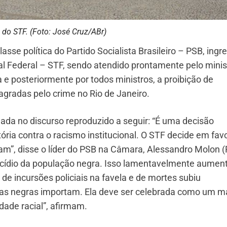
do STF. (Foto: José Cruz/ABr)
asse política do Partido Socialista Brasileiro – PSB, ingr
 Federal – STF, sendo atendido prontamente pelo minis
e posteriormente por todos ministros, a proibição de
agradas pelo crime no Rio de Janeiro.
dada no discurso reproduzido a seguir: “É uma decisão
tória contra o racismo institucional. O STF decide em fav
tam”, disse o líder do PSB na Câmara, Alessandro Molon (
enocídio da população negra. Isso lamentavelmente aumen
e incursões policiais na favela e de mortes subiu
das negras importam. Ela deve ser celebrada como um m
dade racial”, afirmam.