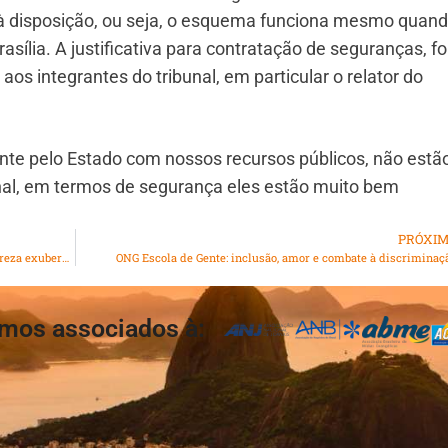
 à disposição, ou seja, o esquema funciona mesmo quand
sília. A justificativa para contratação de seguranças, fo
 aos integrantes do tribunal, em particular o relator do
ente pelo Estado com nossos recursos públicos, não estã
al, em termos de segurança eles estão muito bem
PRÓXI
Fazenda Santa Cecília – Lugar histórico, de beleza e natureza exuberante
ONG Escola de Gente: inclusão, amor e combate à discriminaç
mos associados à: