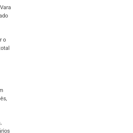
 Vara
sado
r o
otal
em
ês,
,
rios