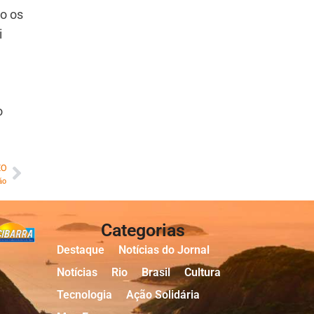
o os
i
o
MO
ão
Categorias
Destaque
Notícias do Jornal
Notícias
Rio
Brasil
Cultura
Tecnologia
Ação Solidária