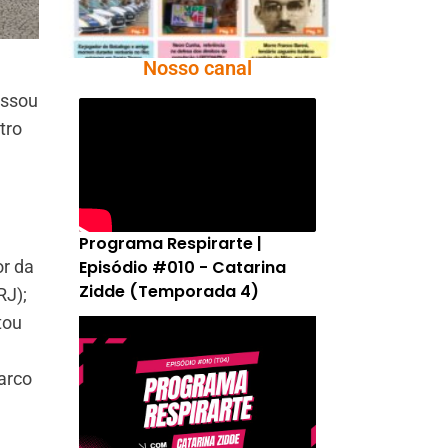
Nosso canal
essou
tro
Programa Respirarte |
Episódio #010 - Catarina
or da
Zidde (Temporada 4)
RJ);
tou
arco