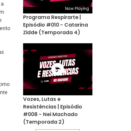
 a
Now Playing
am
Programa Respirarte |
e
Episódio #010 - Catarina
mento
Zidde (Temporada 4)
as
 como
ente
Vozes, Lutas e
Resistências | Episódio
#008 - Nei Machado
(Temporada 2)