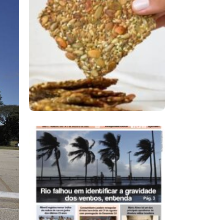
Comer Bem: Cracker
De Sementes
Ano X – Número 366
01 A 07 De Agosto De
2026