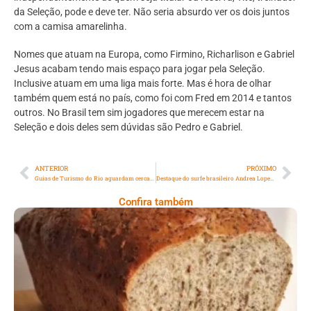
da Seleção, pode e deve ter. Não seria absurdo ver os dois juntos
com a camisa amarelinha.
Nomes que atuam na Europa, como Firmino, Richarlison e Gabriel
Jesus acabam tendo mais espaço para jogar pela Seleção.
Inclusive atuam em uma liga mais forte. Mas é hora de olhar
também quem está no país, como foi com Fred em 2014 e tantos
outros. No Brasil tem sim jogadores que merecem estar na
Seleção e dois deles sem dúvidas são Pedro e Gabriel.
ANTERIOR
PRÓXIMO
Guias de Turismo do Rio aguardam cerca de um ano por auxílio prometido pelo Governo
Destaque do surfe brasileiro Andrea Lopes afirma: “Posso ajudar o surfe feminino por ser pioneira”
Confira também
Comer Bem: Pão Low Carb