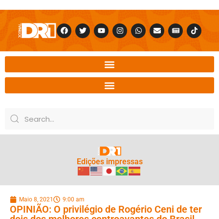
Edições impressas
Maio 8, 2021
9:00 am
OPINIÃO: O privilégio de Rogério Ceni de ter
dois dos melhores centroavantes do Brasil