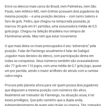
Entre os elencos mais caros do Brasil, nem Palmeiras, nem São
Paulo, nem Atlético-MG, nem Grêmio possuem dois jogadores da
mesma posição – e uma posição decisiva – com tanto talento e
faro de gols. Pedro, que chegou na temporada passada, já
marcou 30 gols em 61 partidas, uma assustadora média de 0,5
gols/jogo. Chegou na Seleção Brasileira nos tempos de
Fluminense ainda. Mas tem que estar novamente.
O que mais deixa os rivais preocupados é seu “adversário” pela
posição. Falar de Flamengo atualmente é falar de Gabigol.
Jogador mais decisivo do elenco, com participação direta em
todas as conquistas. Seus números também são avassaladores:
são 77 gols em 110 jogos, com uma média de 0,7 gols/jogo, quase
um por partida, sendo o maior artilheiro do século com a camisa
rubro-negra.
Procure pelo planeta afora para ver quem possui dois jogadores
que disputam a mesma posição com números tão altos.
Realmente ser treinador do Flamengo, na situação atual, é ter
esses privilégios. Que pelo caminho que a dupla anda,
independentemente de quem seja titular ou reserva, Tite, treinador