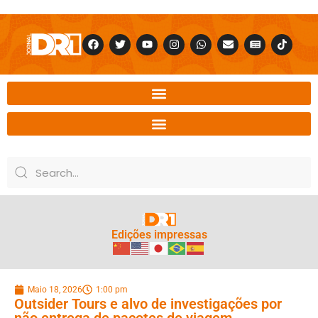
Edições impressas
Maio 18, 2026
1:00 pm
Outsider Tours e alvo de investigações por
não entrega de pacotes de viagem