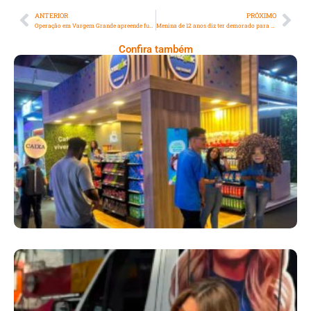
ANTERIOR
PRÓXIMO
Operação em Vargem Grande apreende fuzil AK-47 e carga de drogas
Menina de 12 anos diz ter demorado para contar sobre estupro por medo e vergonha
Confira também
Cencosud Promove Inovação No Brasil
Com A Participação Do Prezunic No Rio
Innovation Week 2026
​Segurança Pública Lidera Queixas De