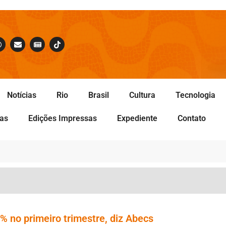
Notícias
Rio
Brasil
Cultura
Tecnologia
tas
Edições Impressas
Expediente
Contato
no primeiro trimestre, diz Abecs