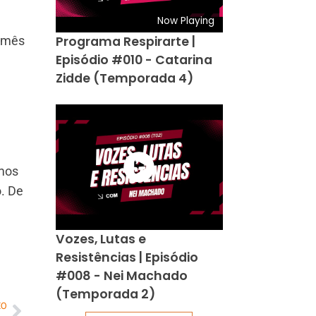
Now Playing
Programa Respirarte |
o mês
Episódio #010 - Catarina
Zidde (Temporada 4)
emos
o. De
Vozes, Lutas e
Resistências | Episódio
#008 - Nei Machado
(Temporada 2)
MO