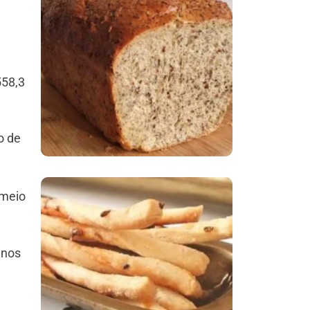
Comer Bem: Pão Low
Carb
558,3
o de
 meio
Comer Bem:
Palitinhos De Cebola
 nos
E Salsa