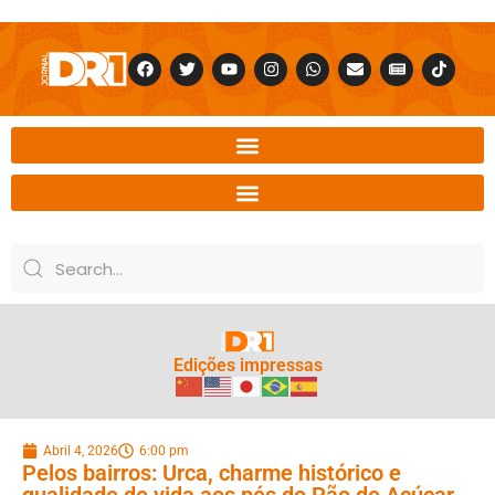
Edições impressas
Abril 4, 2026
6:00 pm
Pelos bairros: Urca, charme histórico e
qualidade de vida aos pés do Pão de Açúcar