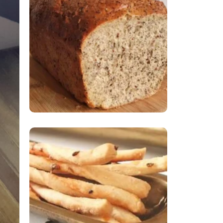
Comer Bem: Pão Low
Carb
Comer Bem:
Palitinhos De Cebola
E Salsa