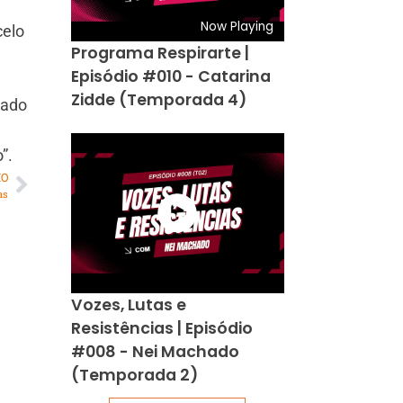
Now Playing
celo
Programa Respirarte |
Episódio #010 - Catarina
Zidde (Temporada 4)
rado
”.
MO
as
Vozes, Lutas e
Resistências | Episódio
#008 - Nei Machado
(Temporada 2)