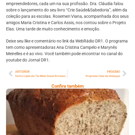
empreendedores, cada um na sua profissão. Dra. Cláudia falou
sobre o lançamento do seu livro “Crie Saúde&Sabedoria”, além da
coleção para as escolas. Rosemeri Viana, acompanhada dos seus
amigos Maria Cristina e Carlos Assis, nos contou sobre o Projeto
Elas. Uma tarde de muito conhecimento e emoção.
Deixe seu like e comentário no link da WebRádio DR1. O programa
tem como apresentadoras Ana Cristina Campelo e Marynês
Meirelles e é ao vivo. Você também pode encontrar no canal do
youtube do Jornal DR1.
ANTERIOR
PRÓXIMO
Carlos Lopes em “As Mães Quase Normais o Filme”
Programa Cena em Destaque
Confira também
Comer Bem: Pão Low Carb