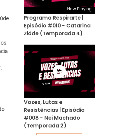
Now Playing
Programa Respirarte |
aúde
Episódio #010 - Catarina
Zidde (Temporada 4)
ios
ncia
,
Vozes, Lutas e
ão
Resistências | Episódio
#008 - Nei Machado
(Temporada 2)