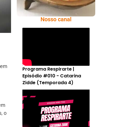
Nosso canal
s em
Programa Respirarte |
Episódio #010 - Catarina
Zidde (Temporada 4)
 em
, o