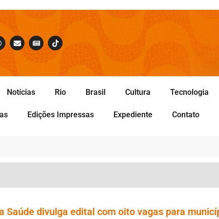
Notícias
Rio
Brasil
Cultura
Tecnologia
tas
Edições Impressas
Expediente
Contato
 Saúde divulga edital com oito vagas para municí