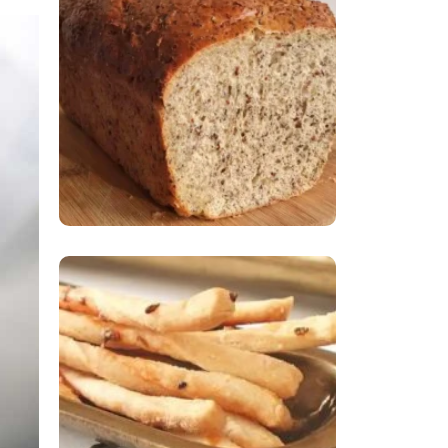
Comer Bem: Pão Low
Carb
Comer Bem:
Palitinhos De Cebola
E Salsa