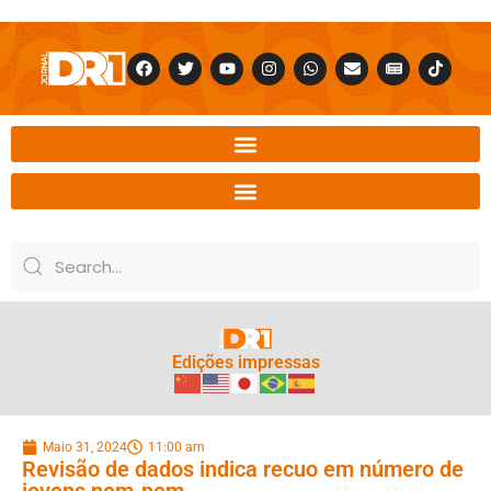
Edições impressas
Maio 31, 2024
11:00 am
Revisão de dados indica recuo em número de
jovens nem-nem