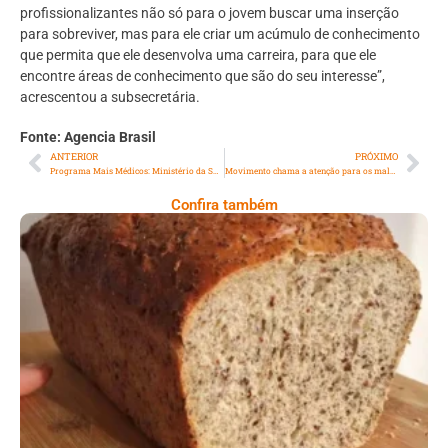
profissionalizantes não só para o jovem buscar uma inserção
para sobreviver, mas para ele criar um acúmulo de conhecimento
que permita que ele desenvolva uma carreira, para que ele
encontre áreas de conhecimento que são do seu interesse”,
acrescentou a subsecretária.
Fonte: Agencia Brasil
ANTERIOR
PRÓXIMO
Programa Mais Médicos: Ministério da Saúde divulga edital com oito vagas para municípios do Acre
Movimento chama a atenção para os malefícios do cigarro eletrônico
Confira também
Comer Bem: Pão Low Carb