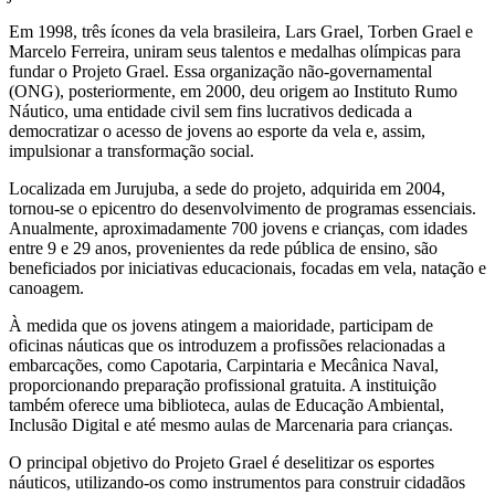
Em 1998, três ícones da vela brasileira, Lars Grael, Torben Grael e
Marcelo Ferreira, uniram seus talentos e medalhas olímpicas para
fundar o Projeto Grael. Essa organização não-governamental
(ONG), posteriormente, em 2000, deu origem ao Instituto Rumo
Náutico, uma entidade civil sem fins lucrativos dedicada a
democratizar o acesso de jovens ao esporte da vela e, assim,
impulsionar a transformação social.
Localizada em Jurujuba, a sede do projeto, adquirida em 2004,
tornou-se o epicentro do desenvolvimento de programas essenciais.
Anualmente, aproximadamente 700 jovens e crianças, com idades
entre 9 e 29 anos, provenientes da rede pública de ensino, são
beneficiados por iniciativas educacionais, focadas em vela, natação e
canoagem.
À medida que os jovens atingem a maioridade, participam de
oficinas náuticas que os introduzem a profissões relacionadas a
embarcações, como Capotaria, Carpintaria e Mecânica Naval,
proporcionando preparação profissional gratuita. A instituição
também oferece uma biblioteca, aulas de Educação Ambiental,
Inclusão Digital e até mesmo aulas de Marcenaria para crianças.
O principal objetivo do Projeto Grael é deselitizar os esportes
náuticos, utilizando-os como instrumentos para construir cidadãos