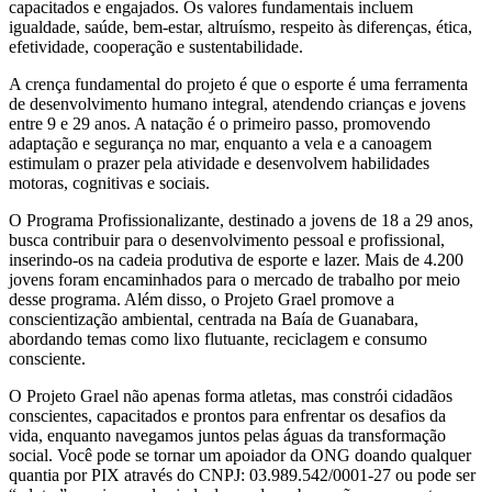
capacitados e engajados. Os valores fundamentais incluem
igualdade, saúde, bem-estar, altruísmo, respeito às diferenças, ética,
efetividade, cooperação e sustentabilidade.
A crença fundamental do projeto é que o esporte é uma ferramenta
de desenvolvimento humano integral, atendendo crianças e jovens
entre 9 e 29 anos. A natação é o primeiro passo, promovendo
adaptação e segurança no mar, enquanto a vela e a canoagem
estimulam o prazer pela atividade e desenvolvem habilidades
motoras, cognitivas e sociais.
O Programa Profissionalizante, destinado a jovens de 18 a 29 anos,
busca contribuir para o desenvolvimento pessoal e profissional,
inserindo-os na cadeia produtiva de esporte e lazer. Mais de 4.200
jovens foram encaminhados para o mercado de trabalho por meio
desse programa. Além disso, o Projeto Grael promove a
conscientização ambiental, centrada na Baía de Guanabara,
abordando temas como lixo flutuante, reciclagem e consumo
consciente.
O Projeto Grael não apenas forma atletas, mas constrói cidadãos
conscientes, capacitados e prontos para enfrentar os desafios da
vida, enquanto navegamos juntos pelas águas da transformação
social. Você pode se tornar um apoiador da ONG doando qualquer
quantia por PIX através do CNPJ: 03.989.542/0001-27 ou pode ser