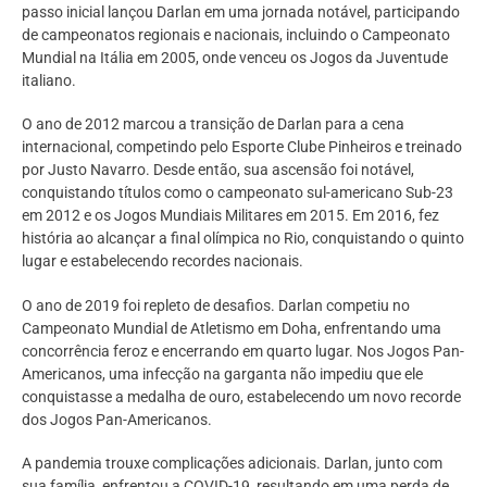
passo inicial lançou Darlan em uma jornada notável, participando
de campeonatos regionais e nacionais, incluindo o Campeonato
Mundial na Itália em 2005, onde venceu os Jogos da Juventude
italiano.
O ano de 2012 marcou a transição de Darlan para a cena
internacional, competindo pelo Esporte Clube Pinheiros e treinado
por Justo Navarro. Desde então, sua ascensão foi notável,
conquistando títulos como o campeonato sul-americano Sub-23
em 2012 e os Jogos Mundiais Militares em 2015. Em 2016, fez
história ao alcançar a final olímpica no Rio, conquistando o quinto
lugar e estabelecendo recordes nacionais.
O ano de 2019 foi repleto de desafios. Darlan competiu no
Campeonato Mundial de Atletismo em Doha, enfrentando uma
concorrência feroz e encerrando em quarto lugar. Nos Jogos Pan-
Americanos, uma infecção na garganta não impediu que ele
conquistasse a medalha de ouro, estabelecendo um novo recorde
dos Jogos Pan-Americanos.
A pandemia trouxe complicações adicionais. Darlan, junto com
sua família, enfrentou a COVID-19, resultando em uma perda de