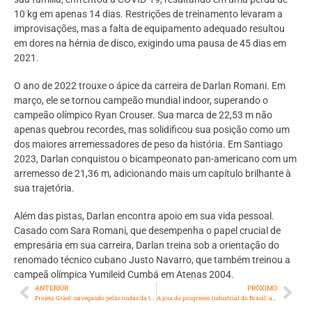
10 kg em apenas 14 dias. Restrições de treinamento levaram a
improvisações, mas a falta de equipamento adequado resultou
em dores na hérnia de disco, exigindo uma pausa de 45 dias em
2021.
O ano de 2022 trouxe o ápice da carreira de Darlan Romani. Em
março, ele se tornou campeão mundial indoor, superando o
campeão olímpico Ryan Crouser. Sua marca de 22,53 m não
apenas quebrou recordes, mas solidificou sua posição como um
dos maiores arremessadores de peso da história. Em Santiago
2023, Darlan conquistou o bicampeonato pan-americano com um
arremesso de 21,36 m, adicionando mais um capítulo brilhante à
sua trajetória.
Além das pistas, Darlan encontra apoio em sua vida pessoal.
Casado com Sara Romani, que desempenha o papel crucial de
empresária em sua carreira, Darlan treina sob a orientação do
renomado técnico cubano Justo Navarro, que também treinou a
campeã olímpica Yumileid Cumbá em Atenas 2004.
ANTERIOR
PRÓXIMO
Projeto Grael: navegando pelas ondas da transformação social
A joia do progresso industrial do Brasil: a Fábrica de Tecidos Bangu