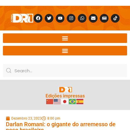
Edições impressas
Dezembro 23, 2023
8:00 pm
Darlan Romani: o gigante do arremesso de
peso brasileiro