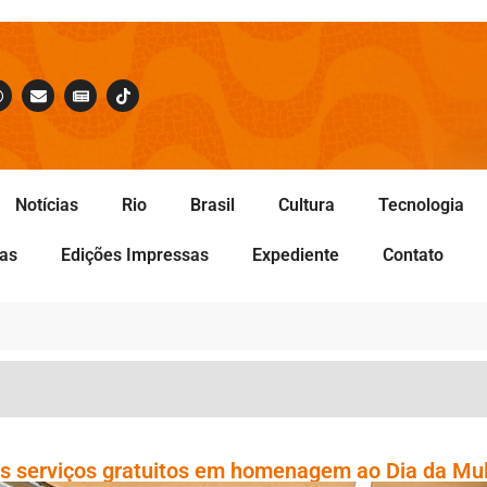
Notícias
Rio
Brasil
Cultura
Tecnologia
tas
Edições Impressas
Expediente
Contato
sos serviços gratuitos em homenagem ao Dia da Mu