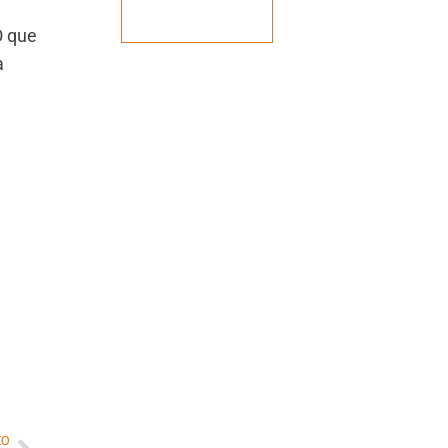
Veja mais
O que
a
MO