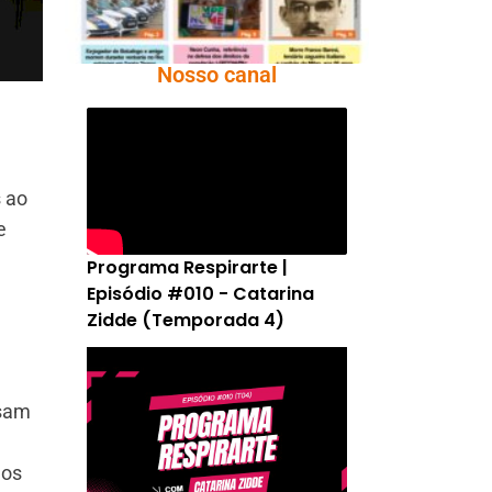
Nosso canal
s ao
e
Programa Respirarte |
Episódio #010 - Catarina
Zidde (Temporada 4)
ssam
dos