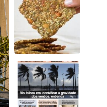
Comer Bem: Cracker
De Sementes
Ano X – Número 366
01 A 07 De Agosto De
2026