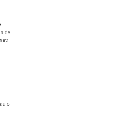
e
ia de
tura
Paulo