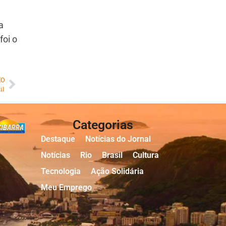
a
foi o
MO
il
Categorias
Destaque
Notícias do Jornal
Notícias
Rio
Brasil
Cultura
Tecnologia
Ação Solidária
Meu Emprego