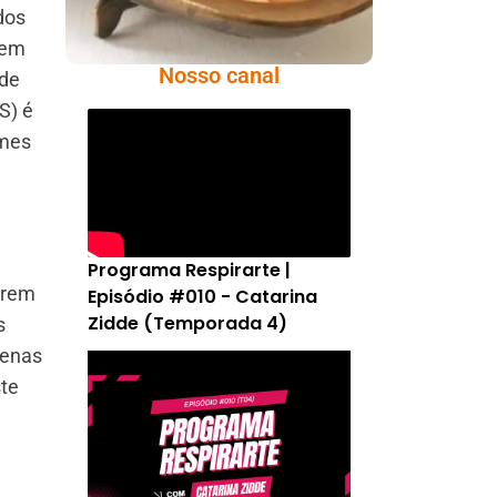
dos
 em
Nosso canal
 de
S) é
ames
Programa Respirarte |
arem
Episódio #010 - Catarina
Zidde (Temporada 4)
s
penas
ste