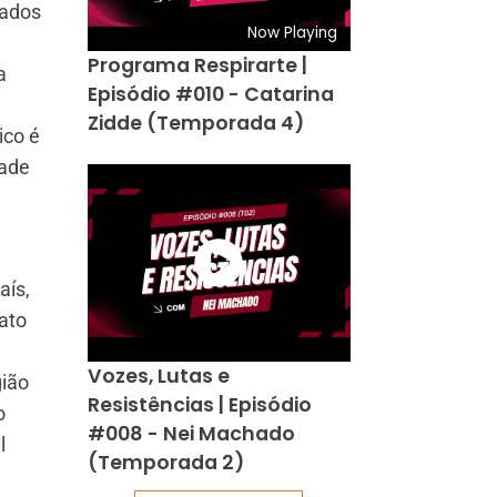
tados
Now Playing
Programa Respirarte |
a
Episódio #010 - Catarina
Zidde (Temporada 4)
ico é
dade
aís,
ato
Vozes, Lutas e
gião
Resistências | Episódio
o
#008 - Nei Machado
l
(Temporada 2)