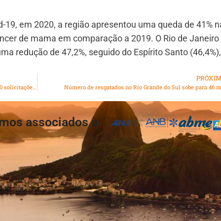
d-19, em 2020, a região apresentou uma queda de 41% n
âncer de mama em comparação a 2019. O Rio de Janeiro 
a redução de 47,2%, seguido do Espírito Santo (46,4%),
PRÓXI
Cartórios de Notas do Rio de Janeiro recebem mais de 330 solicitações para doação de órgãos em 30 dias de AEDO
Número de resgatados no Rio Grande do Sul sobe para 46 m
mos associados à: