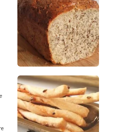
Comer Bem: Pão Low
Carb
Comer Bem:
e
Palitinhos De Cebola
E Salsa
re