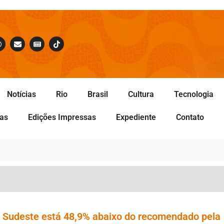
Notícias
Rio
Brasil
Cultura
Tecnologia
tas
Edições Impressas
Expediente
Contato
 Sudeste está 48,9% abaixo do recomendado pela