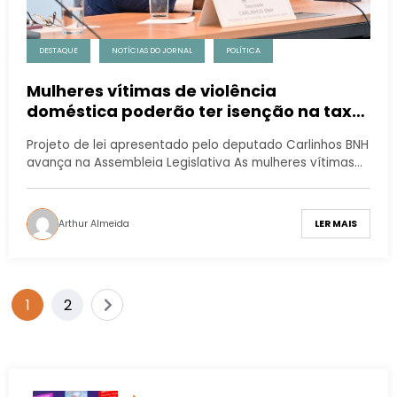
DESTAQUE
NOTÍCIAS DO JORNAL
POLÍTICA
Mulheres vítimas de violência
doméstica poderão ter isenção na taxa
de inscrição em concursos públicos no
Projeto de lei apresentado pelo deputado Carlinhos BNH
RJ
avança na Assembleia Legislativa As mulheres vítimas…
Arthur Almeida
LER MAIS
1
2