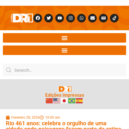
Edições impressas
Fevereiro 28, 2026
10:00 am
Rio 461 anos: celebra o orgulho de uma
cidade onde paisagens fazem parte da rotina