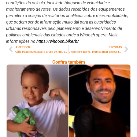
condições do veículo, incluindo bloqueio de velocidade e
monitoramento de rotas. Os dados recebidos dos equipamentos
permitem a criação de relatórios analíticos sobre micromobilidade,
que podem ser de informação muito útil para as autoridades
urbanas responsáveis pelo planeamento e desenvolvimento de
políticas ambientais das cidades onde a Whoosh opera. Mais
informações no
https://whoosh.bike/br
ANTERIOR
PRÓXIMO
Célia Domingues integra grupo do MEC para reconhecimento das profissões do Carnaval
O encontro que vai reprogramar os seus resultados!
Confira também
Comoção Marca Despedida De Menino De 3
Anos E Reacende Debate Sobre Proteção À
Infância