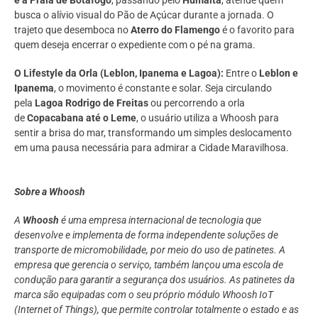
e a Praia de Botafogo
, passando pelo
Humaitá
, atende quem
busca o alívio visual do Pão de Açúcar durante a jornada. O
trajeto que desemboca no
Aterro do Flamengo
é o favorito para
quem deseja encerrar o expediente com o pé na grama.
O Lifestyle da Orla (Leblon, Ipanema e Lagoa):
Entre o
Leblon e
Ipanema
, o movimento é constante e solar. Seja circulando
pela
Lagoa Rodrigo de Freitas
ou percorrendo a orla
de
Copacabana até o Leme
, o usuário utiliza a Whoosh para
sentir a brisa do mar, transformando um simples deslocamento
em uma pausa necessária para admirar a Cidade Maravilhosa.
Sobre a Whoosh
A
Whoosh
é uma empresa internacional de tecnologia que
desenvolve e implementa de forma independente soluções de
transporte de micromobilidade, por meio do uso de patinetes. A
empresa que gerencia o serviço, também lançou uma escola de
condução para garantir a segurança dos usuários. As patinetes da
marca são equipadas com o seu próprio módulo Whoosh IoT
(Internet of Things), que permite controlar totalmente o estado e as