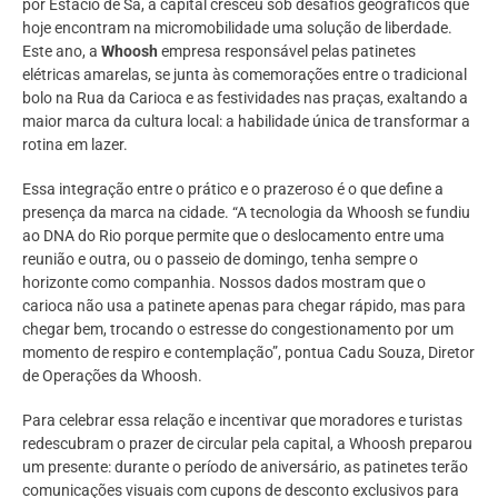
por Estácio de Sá, a capital cresceu sob desafios geográficos que
hoje encontram na micromobilidade uma solução de liberdade.
Este ano, a
Whoosh
empresa responsável pelas patinetes
elétricas amarelas, se junta às comemorações entre o tradicional
bolo na Rua da Carioca e as festividades nas praças, exaltando a
maior marca da cultura local: a habilidade única de transformar a
rotina em lazer.
Essa integração entre o prático e o prazeroso é o que define a
presença da marca na cidade. “A tecnologia da Whoosh se fundiu
ao DNA do Rio porque permite que o deslocamento entre uma
reunião e outra, ou o passeio de domingo, tenha sempre o
horizonte como companhia. Nossos dados mostram que o
carioca não usa a patinete apenas para chegar rápido, mas para
chegar bem, trocando o estresse do congestionamento por um
momento de respiro e contemplação”, pontua Cadu Souza, Diretor
de Operações da Whoosh.
Para celebrar essa relação e incentivar que moradores e turistas
redescubram o prazer de circular pela capital, a Whoosh preparou
um presente: durante o período de aniversário, as patinetes terão
comunicações visuais com cupons de desconto exclusivos para