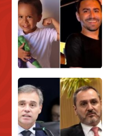
Despedida De
Menino De 3 Anos E
Reacende Debate
Sobre Proteção À
Infância
Superintendentes Da
Polícia Federal
Manifestam Apoio
Ao Diretor-Geral Em
Meio A Tensão Com
O STF