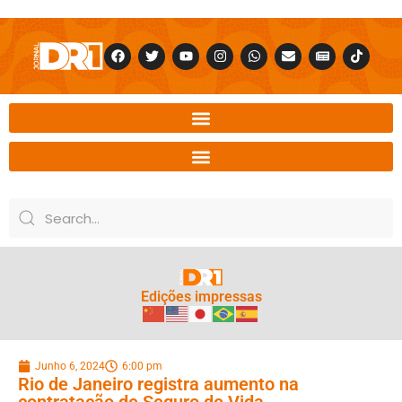
Edições impressas
Junho 6, 2024
6:00 pm
Rio de Janeiro registra aumento na
contratação de Seguro de Vida