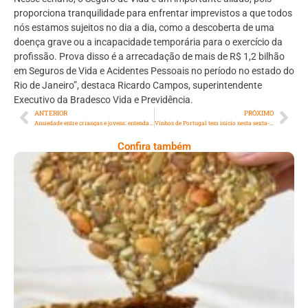
proporciona tranquilidade para enfrentar imprevistos a que todos
nós estamos sujeitos no dia a dia, como a descoberta de uma
doença grave ou a incapacidade temporária para o exercício da
profissão. Prova disso é a arrecadação de mais de R$ 1,2 bilhão
em Seguros de Vida e Acidentes Pessoais no período no estado do
Rio de Janeiro”, destaca Ricardo Campos, superintendente
Executivo da Bradesco Vida e Previdência.
ANTERIOR
PRÓXIMO
Ansiedade entre crianças e jovens: entenda o que pode estar por trás
Vinhos de Portugal tem início nesta sexta-feira, dia 07, no Rio de Janeiro
Confira também
Comer Bem: Cracker De Sementes