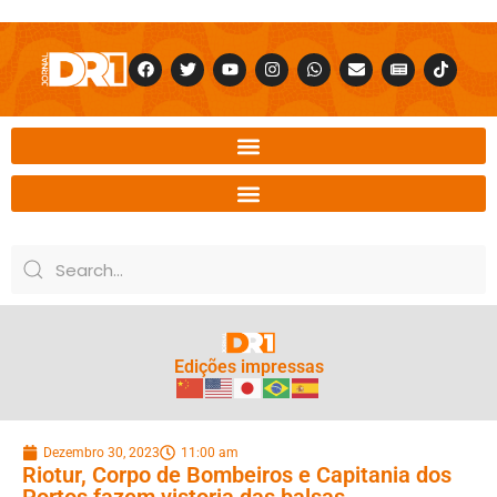
Edições impressas
Dezembro 30, 2023
11:00 am
Riotur, Corpo de Bombeiros e Capitania dos
Portos fazem vistoria das balsas