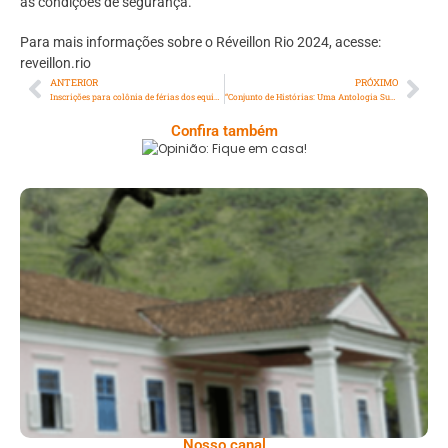
as condições de segurança.
Para mais informações sobre o Réveillon Rio 2024, acesse:
reveillon.rio
ANTERIOR
PRÓXIMO
Inscrições para colônia de férias dos equipamentos esportivos municipais abrem na próxima terça-feira, 02/01
“Conjunto de Histórias: Uma Antologia Suburbana” evidência talentos da periferia carioca
Confira também
Opinião: Fique Em Casa!
Serra: Fazenda Santa Cecília – Um Legado
Histórico Repleto De Beleza
Nosso canal