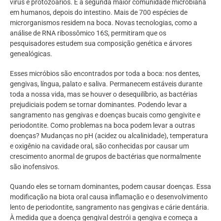
vírus e protozoários. É a segunda maior comunidade microbiana
em humanos, depois do intestino. Mais de 700 espécies de
microrganismos residem na boca. Novas tecnologias, como a
análise de RNA ribossômico 16S, permitiram que os
pesquisadores estudem sua composição genética e árvores
genealógicas.
Esses micróbios são encontrados por toda a boca: nos dentes,
gengivas, língua, palato e saliva. Permanecem estáveis durante
toda a nossa vida, mas se houver o desequilíbrio, as bactérias
prejudiciais podem se tornar dominantes. Podendo levar a
sangramento nas gengivas e doenças bucais como gengivite e
periodontite. Como problemas na boca podem levar a outras
doenças? Mudanças no pH (acidez ou alcalinidade), temperatura
e oxigênio na cavidade oral, são conhecidas por causar um
crescimento anormal de grupos de bactérias que normalmente
são inofensivos.
Quando eles se tornam dominantes, podem causar doenças. Essa
modificação na biota oral causa inflamação e o desenvolvimento
lento de periodontite, sangramento nas gengivas e cárie dentária.
À medida que a doença gengival destrói a gengiva e começa a