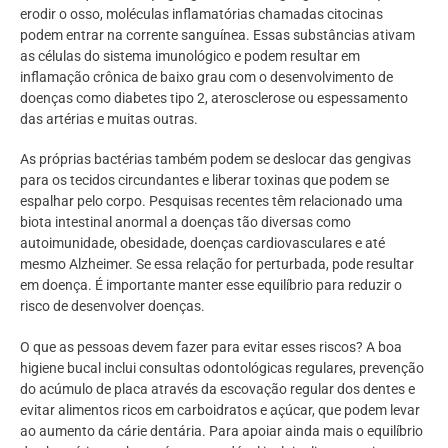
erodir o osso, moléculas inflamatórias chamadas citocinas
podem entrar na corrente sanguínea. Essas substâncias ativam
as células do sistema imunológico e podem resultar em
inflamação crônica de baixo grau com o desenvolvimento de
doenças como diabetes tipo 2, aterosclerose ou espessamento
das artérias e muitas outras.
As próprias bactérias também podem se deslocar das gengivas
para os tecidos circundantes e liberar toxinas que podem se
espalhar pelo corpo. Pesquisas recentes têm relacionado uma
biota intestinal anormal a doenças tão diversas como
autoimunidade, obesidade, doenças cardiovasculares e até
mesmo Alzheimer. Se essa relação for perturbada, pode resultar
em doença. É importante manter esse equilíbrio para reduzir o
risco de desenvolver doenças.
O que as pessoas devem fazer para evitar esses riscos? A boa
higiene bucal inclui consultas odontológicas regulares, prevenção
do acúmulo de placa através da escovação regular dos dentes e
evitar alimentos ricos em carboidratos e açúcar, que podem levar
ao aumento da cárie dentária. Para apoiar ainda mais o equilíbrio