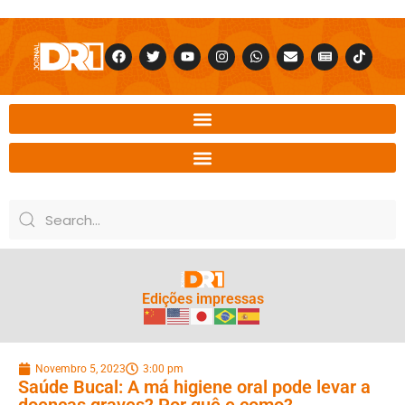
Edições impressas
Novembro 5, 2023
3:00 pm
Saúde Bucal: A má higiene oral pode levar a
doenças graves? Por quê e como?