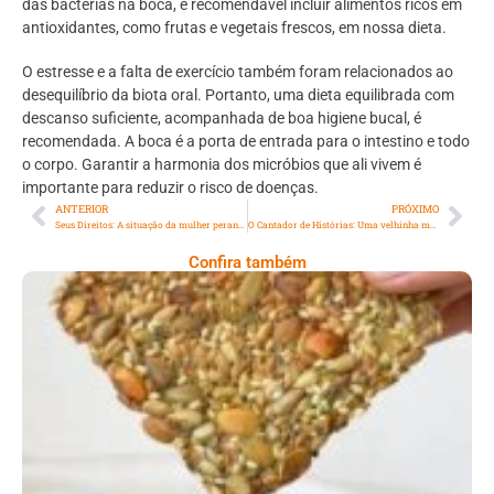
das bactérias na boca, é recomendável incluir alimentos ricos em
antioxidantes, como frutas e vegetais frescos, em nossa dieta.
O estresse e a falta de exercício também foram relacionados ao
desequilíbrio da biota oral. Portanto, uma dieta equilibrada com
descanso suficiente, acompanhada de boa higiene bucal, é
recomendada. A boca é a porta de entrada para o intestino e todo
o corpo. Garantir a harmonia dos micróbios que ali vivem é
importante para reduzir o risco de doenças.
ANTERIOR
PRÓXIMO
Seus Direitos: A situação da mulher perante uma guerra violenta
O Cantador de Histórias: Uma velhinha misteriosa
Confira também
Comer Bem: Cracker De Sementes