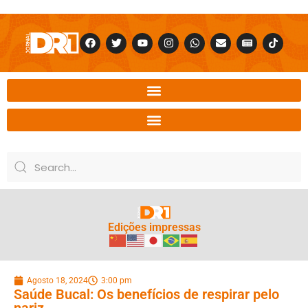
Edições impressas
Agosto 18, 2024
3:00 pm
Saúde Bucal: Os benefícios de respirar pelo
nariz