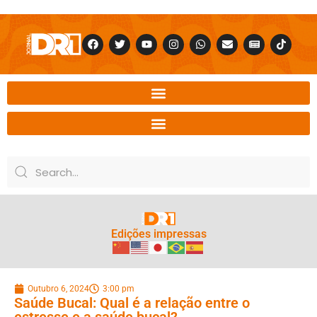
Edições impressas
Outubro 6, 2024
3:00 pm
Saúde Bucal: Qual é a relação entre o
estresse e a saúde bucal?