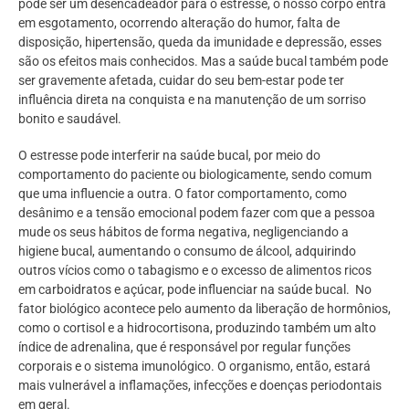
pode ser um desencadeador para o estresse, o nosso corpo entra
em esgotamento, ocorrendo alteração do humor, falta de
disposição, hipertensão, queda da imunidade e depressão, esses
são os efeitos mais conhecidos. Mas a saúde bucal também pode
ser gravemente afetada, cuidar do seu bem-estar pode ter
influência direta na conquista e na manutenção de um sorriso
bonito e saudável.
O estresse pode interferir na saúde bucal, por meio do
comportamento do paciente ou biologicamente, sendo comum
que uma influencie a outra. O fator comportamento, como
desânimo e a tensão emocional podem fazer com que a pessoa
mude os seus hábitos de forma negativa, negligenciando a
higiene bucal, aumentando o consumo de álcool, adquirindo
outros vícios como o tabagismo e o excesso de alimentos ricos
em carboidratos e açúcar, pode influenciar na saúde bucal. No
fator biológico acontece pelo aumento da liberação de hormônios,
como o cortisol e a hidrocortisona, produzindo também um alto
índice de adrenalina, que é responsável por regular funções
corporais e o sistema imunológico. O organismo, então, estará
mais vulnerável a inflamações, infecções e doenças periodontais
em geral.