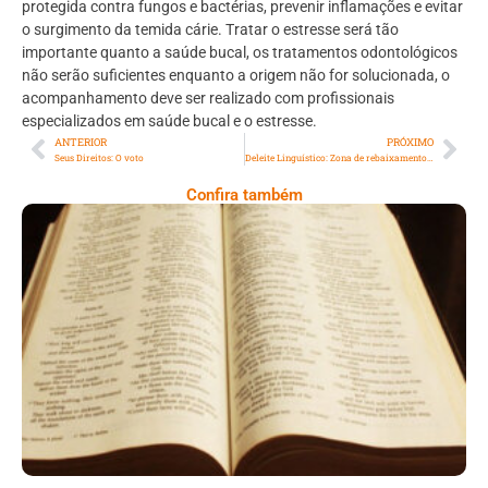
protegida contra fungos e bactérias, prevenir inflamações e evitar
o surgimento da temida cárie. Tratar o estresse será tão
importante quanto a saúde bucal, os tratamentos odontológicos
não serão suficientes enquanto a origem não for solucionada, o
acompanhamento deve ser realizado com profissionais
especializados em saúde bucal e o estresse.
ANTERIOR
PRÓXIMO
Seus Direitos: O voto
Deleite Linguístico: Zona de rebaixamento: lugar de quem esquece a vírgula
Confira também
A Bíblia Como Ela É: A Queda De Israel –
Quando A Rebeldia Abre Caminho Para A
Destruição