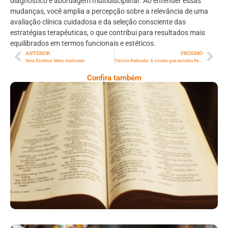
diagnóstico e abordagem multidisciplinar. Ao entender essas
mudanças, você amplia a percepção sobre a relevância de uma
avaliação clínica cuidadosa e da seleção consciente das
estratégias terapêuticas, o que contribui para resultados mais
equilibrados em termos funcionais e estéticos.
ANTERIOR
PRÓXIMO
Seus Direitos: Meio Ambiente
Távola Redonda: A virada que sacudiu Paris: João Fonseca e o dia em que o gigante acordou… Para outro rei
Confira também
A Bíblia Como Ela É: A Queda De Israel –
Quando A Rebeldia Abre Caminho Para A
Destruição