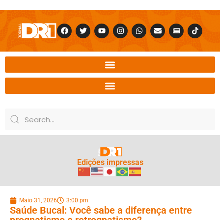
Edições impressas
Maio 31, 2026
3:00 pm
Saúde Bucal: Você sabe a diferença entre
prognatismo e retrognatismo?