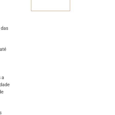
Veja mais
 das
 até
s a
idade
de
s