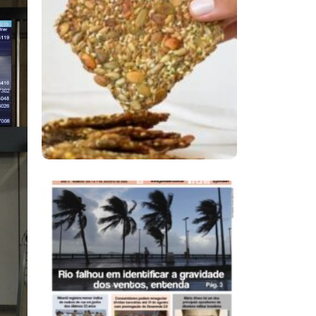
Comer Bem: Cracker
De Sementes
Ano X – Número 366
01 A 07 De Agosto De
2026