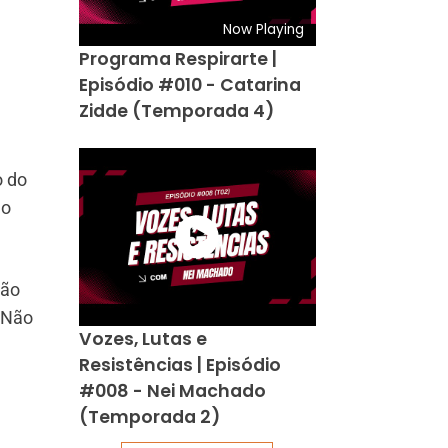
Now Playing
Programa Respirarte |
Episódio #010 - Catarina
Zidde (Temporada 4)
o do
 o
ção
. Não
Vozes, Lutas e
Resistências | Episódio
#008 - Nei Machado
(Temporada 2)