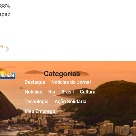
 38%
capaz
MO
 2025 e sambas concorrentes neste sábado, 21
Categorias
Destaque
Notícias do Jornal
Notícias
Rio
Brasil
Cultura
Tecnologia
Ação Solidária
Meu Emprego