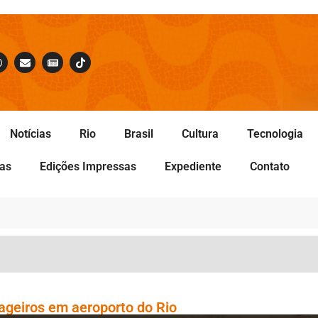
Notícias
Rio
Brasil
Cultura
Tecnologia
tas
Edições Impressas
Expediente
Contato
ageiros em aeroporto do Rio