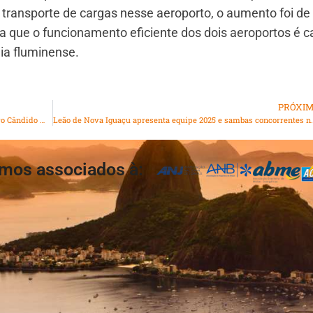
transporte de cargas nesse aeroporto, o aumento foi de
a que o funcionamento eficiente dos dois aeroportos é 
ia fluminense.
PRÓXI
O espetáculo “Luz Del Fuego” continua em cartaz no Teatro Cândido Mendes, em Ipanema
Leão de Nova Iguaçu apresenta equipe
mos associados à: