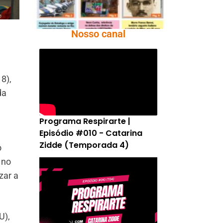
Nosso canal
8),
da
Programa Respirarte |
Episódio #010 - Catarina
Zidde (Temporada 4)
o
 no
zar a
U),