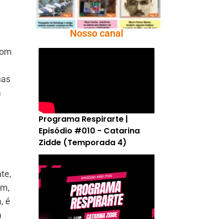
Nosso canal
com
nas
a
Programa Respirarte |
Episódio #010 - Catarina
Zidde (Temporada 4)
te,
am,
, é
m