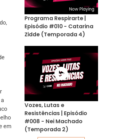
Now Playing
Programa Respirarte |
do,
Episódio #010 - Catarina
Zidde (Temporada 4)
de
r
 a
Vozes, Lutas e
uco
Resistências | Episódio
oelho
#008 - Nei Machado
 e em
(Temporada 2)