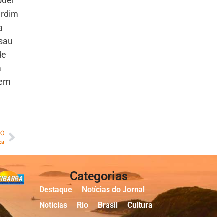
oder
ardim
a
ssau
de
a
 em
MO
za
Categorias
Destaque
Notícias do Jornal
Notícias
Rio
Brasil
Cultura