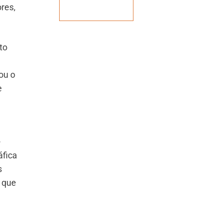
ores,
Veja mais
to
ou o
e
-
áfica
s
s que