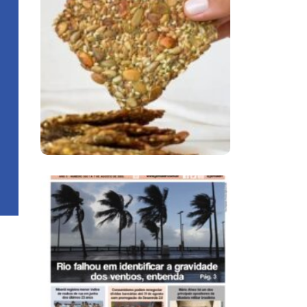
Comer Bem: Cracker
De Sementes
Ano X – Número 366
01 A 07 De Agosto De
2026