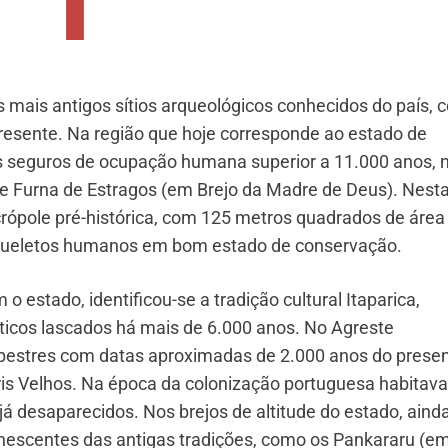
s mais antigos sítios arqueológicos conhecidos do país, 
presente. Na região que hoje corresponde ao estado de
s seguros de ocupação humana superior a 11.000 anos, 
e Furna de Estragos (em Brejo da Madre de Deus). Nest
crópole pré-histórica, com 125 metros quadrados de área
squeletos humanos em bom estado de conservação.
 estado, identificou-se a tradição cultural Itaparica,
íticos lascados há mais de 6.000 anos. No Agreste
estres com datas aproximadas de 2.000 anos do presen
ris Velhos. Na época da colonização portuguesa habitav
, já desaparecidos. Nos brejos de altitude do estado, ainda
nescentes das antigas tradições, como os Pankararu (e