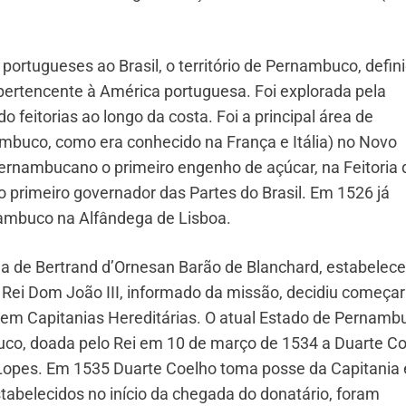
ortugueses ao Brasil, o território de Pernambuco, defini
pertencente à América portuguesa. Foi explorada pela
 feitorias ao longo da costa. Foi a principal área de
ambuco, como era conhecido na França e Itália) no Novo
pernambucano o primeiro engenho de açúcar, na Feitoria 
o primeiro governador das Partes do Brasil. Em 1526 já
rnambuco na Alfândega de Lisboa.
da de Bertrand d’Ornesan Barão de Blanchard, estabelece
ei Dom João III, informado da missão, decidiu começar
rio em Capitanias Hereditárias. O atual Estado de Pernamb
uco, doada pelo Rei em 10 de março de 1534 a Duarte C
 Lopes. Em 1535 Duarte Coelho toma posse da Capitania
tabelecidos no início da chegada do donatário, foram