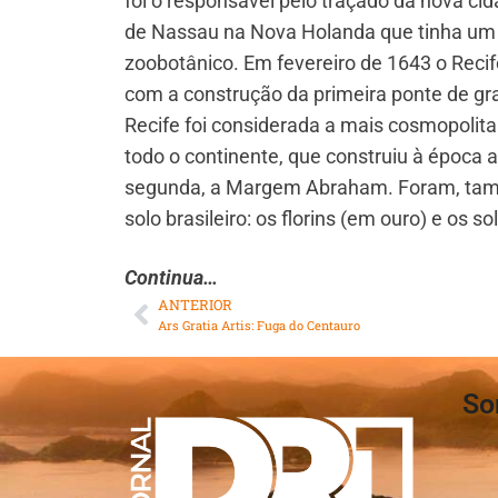
foi o responsável pelo traçado da nova cid
de Nassau na Nova Holanda que tinha um ob
zoobotânico. Em fevereiro de 1643 o Recife
com a construção da primeira ponte de gr
Recife foi considerada a mais cosmopolit
todo o continente, que construiu à época 
segunda, a Margem Abraham. Foram, tam
solo brasileiro: os florins (em ouro) e os 
Continua…
ANTERIOR
Ars Gratia Artis: Fuga do Centauro
So