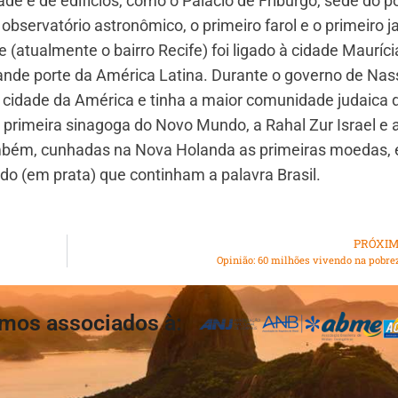
ade e de edifícios, como o Palácio de Friburgo, sede do p
servatório astronômico, o primeiro farol e o primeiro j
 (atualmente o bairro Recife) foi ligado à cidade Mauríci
ande porte da América Latina. Durante o governo de Na
a cidade da América e tinha a maior comunidade judaica 
a primeira sinagoga do Novo Mundo, a Rahal Zur Israel e 
bém, cunhadas na Nova Holanda as primeiras moedas,
soldo (em prata) que continham a palavra Brasil.
PRÓXI
Opinião: 60 milhões vivendo na pobre
mos associados à: