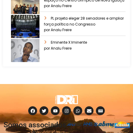
espaço no Centro Olímpico de Nova Iguaçu
por Analu Freire
PL projeta eleger 28 senadores e ampliar
força política no Congresso
por Analu Freire
Eminente X Iminente
por Analu Freire
Somos associados
à: