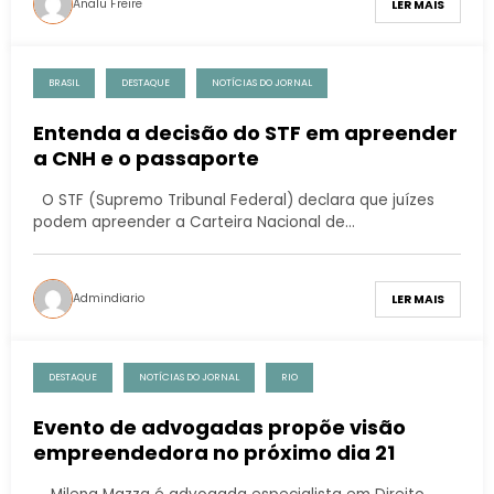
Analu Freire
LER MAIS
BRASIL
DESTAQUE
NOTÍCIAS DO JORNAL
Entenda a decisão do STF em apreender
a CNH e o passaporte
O STF (Supremo Tribunal Federal) declara que juízes
podem apreender a Carteira Nacional de…
Admindiario
LER MAIS
DESTAQUE
NOTÍCIAS DO JORNAL
RIO
Evento de advogadas propõe visão
empreendedora no próximo dia 21