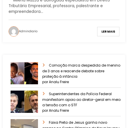
Milena Mazza é advogada especialista em Direito
Tributário Empresarial, professora, palestrante e
empreendedora…
Admindiario
LER MAIS
Comoção marca despedida de menino
de 3 anos e reacende debate sobre
proteção à infância
por Analu Freire
Superintendentes da Polícia Federal
manifestam apoio ao diretor-geral em meio
a tensão com o STF
por Analu Freire
Faixa Preta de Jesus ganha novo