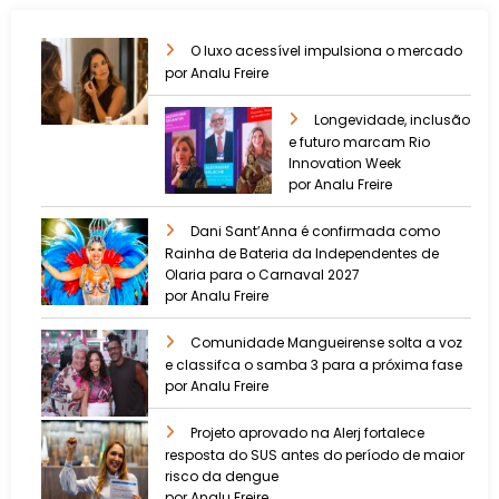
O luxo acessível impulsiona o mercado
por Analu Freire
Longevidade, inclusão
e futuro marcam Rio
Innovation Week
por Analu Freire
Dani Sant’Anna é confirmada como
Rainha de Bateria da Independentes de
Olaria para o Carnaval 2027
por Analu Freire
Comunidade Mangueirense solta a voz
e classifca o samba 3 para a próxima fase
por Analu Freire
Projeto aprovado na Alerj fortalece
resposta do SUS antes do período de maior
risco da dengue
por Analu Freire