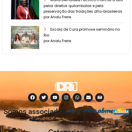
pelos direitos quilombolas e pela
preservação das tradições afro-brasileiras
por Analu Freire
Escola de Cura promove seminário no
Rio
por Analu Freire
Somos associados
à: