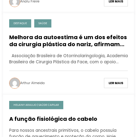
Analu Freire
LER MAIS
DESTAQUE
SAÚDE
Melhora da autoestima é um dos efeitos
da cirurgia plástica do nariz, afirmam
especialistas
Associação Brasileira de Otorrinolaringologia, Academia
Brasileira de Cirurgia Plástica da Face, com o apoio…
Arthur Almeida
LER MAIS
HELAINY ARAUJO | SAÚDE CAPILAR
A função fisiológica do cabelo
Para nossos ancestrais primitivos, o cabelo possuía
função de aquecimento e proteção do corpo. Hoje,…