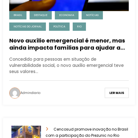
BRASIL
DESTAQUE
ECONOMIA
NOTÍCIAS
NOTÍCIAS DO JORNAL
POLÍTICA
RIO
Novo auxílio emergencial é menor, mas
ainda impacta famílias para ajudar a
combater problemas financeiros
Concedido para pessoas em situação de
vulnerabilidade social, o novo auxílio emergencial teve
seus valores…
Admindiario
LER MAIS
Cencosud promove inovação no Brasil
com a participação do Prezunic no Rio