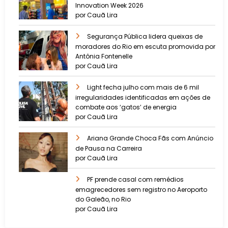
Innovation Week 2026
por Cauã Lira
​Segurança Pública lidera queixas de
moradores do Rio em escuta promovida por
Antônia Fontenelle
por Cauã Lira
Light fecha julho com mais de 6 mil
irregularidades identificadas em ações de
combate aos ‘gatos’ de energia
por Cauã Lira
Ariana Grande Choca Fãs com Anúncio
de Pausa na Carreira
por Cauã Lira
PF prende casal com remédios
emagrecedores sem registro no Aeroporto
do Galeão, no Rio
por Cauã Lira