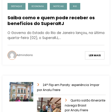
DESTAQUE
ECONOMIA
NOTÍCIAS
RIO
Saiba como e quem pode receber os
benefícios do SuperaRJ
O Governo do Estado do Rio de Janeiro lançou, na última
quarta-feira (02), o SuperaRJ,…
Admindiario
LER MAIS
24ª Flip em Paraty: experiência ímpar
por Analu Freire
Quinto salão itinerante
navega Brasil
por Analu Freire