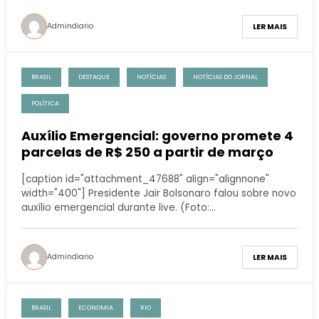
Admindiario
LER MAIS
BRASIL
DESTAQUE
NOTÍCIAS
NOTÍCIAS DO JORNAL
POLÍTICA
Auxílio Emergencial: governo promete 4
parcelas de R$ 250 a partir de março
[caption id="attachment_47688" align="alignnone"
width="400"] Presidente Jair Bolsonaro falou sobre novo
auxílio emergencial durante live. (Foto:…
Admindiario
LER MAIS
BRASIL
ECONOMIA
RIO