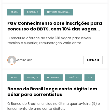
BRASIL
DESTAQUE
NOTÍCIAS DO JORNAL
FGV Conhecimento abre inscrições para
concurso do BBTS, com 10% das vagas
para candidatos portadores de
Concurso oferece ao todo 138 vagas para níveis
deficiência
técnico e superior; remuneração varia entre…
Admindiario
LER MAIS
BRASIL
DESTAQUE
ECONOMIA
NOTÍCIAS
RIO
Banco do Brasil lança conta digital em
dólar para correntistas
O Banco do Brasil anunciou na última quarta-feira (9) o
lançamento de uma conta digital…