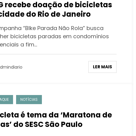
 recebe doação de bicicletas
cidade do Rio de Janeiro
mpanha “BIke Parada Não Rola” busca
lher bicicletas paradas em condomínios
enciais a fim…
LER MAIS
dmindiario
AQUE
NOTÍCIAS
icleta é tema da ‘Maratona de
ias’ do SESC São Paulo