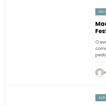
DEST
Mac
Fes
O ev
comu
peda
A
AÇÃO