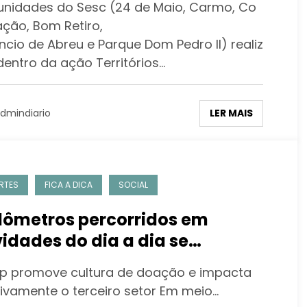
 unidades do Sesc (24 de Maio, Carmo, Co
ação, Bom Retiro,
ncio de Abreu e Parque Dom Pedro II) realiz
dentro da ação Territórios…
LER MAIS
dmindiario
RTES
FICA A DICA
SOCIAL
lômetros percorridos em
vidades do dia a dia se
nsformam em apoio financeiro
promove cultura de doação e impacta
a ONGs
tivamente o terceiro setor Em meio…