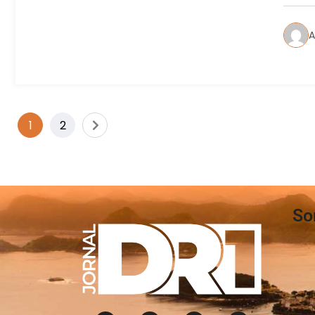
A
1
2
So