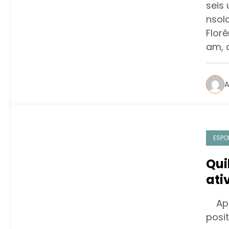
seis
nsol
Florê
am, 
A
ESPO
Qui
ati
tra
App 
par
posi