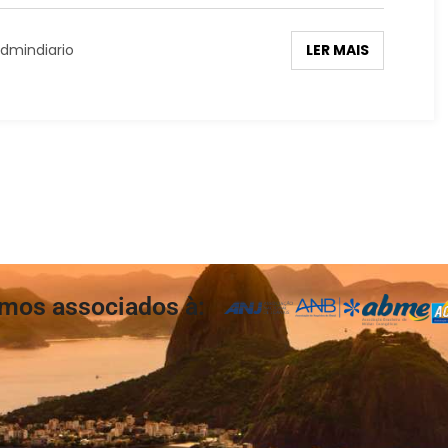
LER MAIS
dmindiario
mos associados à: