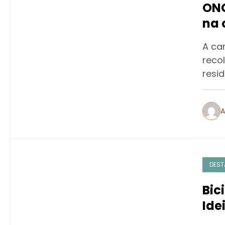
ONG
na 
A ca
reco
resid
A
DEST
Bic
Ide