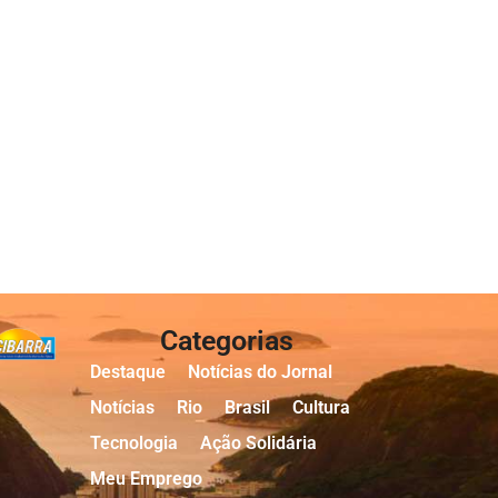
Categorias
Destaque
Notícias do Jornal
Notícias
Rio
Brasil
Cultura
Tecnologia
Ação Solidária
Meu Emprego