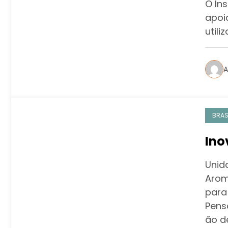
O In
apoi
utili
A
BRAS
Ino
Unid
Arom
para
Pens
ão d