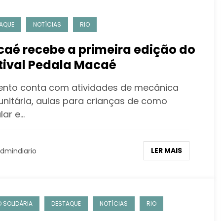
AQUE
NOTÍCIAS
RIO
aé recebe a primeira edição do
tival Pedala Macaé
ento conta com atividades de mecânica
nitária, aulas para crianças de como
lar e…
LER MAIS
dmindiario
 SOLIDÁRIA
DESTAQUE
NOTÍCIAS
RIO