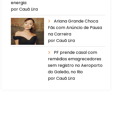
energia
por Cauã Lira
Ariana Grande Choca
Fãs com Anúncio de Pausa
na Carreira
por Cauã Lira
PF prende casal com
remédios emagrecedores
sem registro no Aeroporto
do Galeão, no Rio
por Cauã Lira