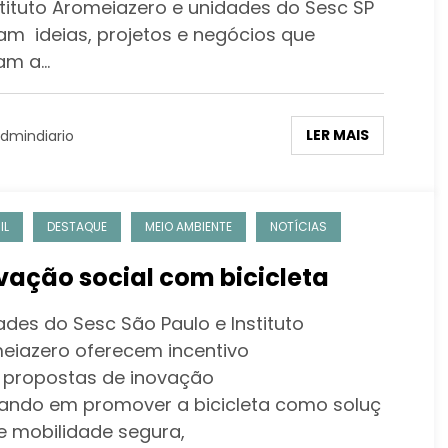
stituto Aromeiazero e unidades do Sesc SP
am ideias, projetos e negócios que
zam a…
LER MAIS
dmindiario
IL
DESTAQUE
MEIO AMBIENTE
NOTÍCIAS
vação social com bicicleta
ades do Sesc São Paulo e Instituto
eiazero oferecem incentivo
 propostas de inovação
ando em promover a bicicleta como soluç
e mobilidade segura,