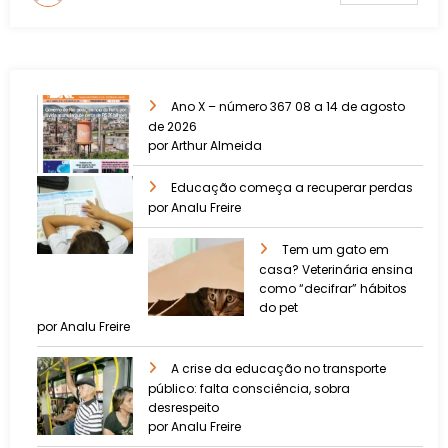
Ano X – número 367 08 a 14 de agosto
de 2026
por Arthur Almeida
Educação começa a recuperar perdas
por Analu Freire
Tem um gato em
casa? Veterinária ensina
como “decifrar” hábitos
do pet
por Analu Freire
A crise da educação no transporte
público: falta consciência, sobra
desrespeito
por Analu Freire