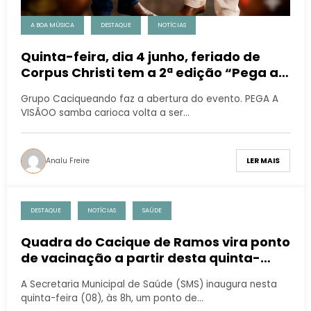
A BOA MÚSICA
DESTAQUE
NOTÍCIAS
Quinta-feira, dia 4 junho, feriado de
Corpus Christi tem a 2ª edição “Pega a
Visão” , com Sombrinha e Mauro Diniz no
Grupo Caciqueando faz a abertura do evento. PEGA A
Cacique de Ramos
VISÃOO samba carioca volta a ser…
Analu Freire
LER MAIS
DESTAQUE
NOTÍCIAS
SAÚDE
Quadra do Cacique de Ramos vira ponto
de vacinação a partir desta quinta-
feira
A Secretaria Municipal de Saúde (SMS) inaugura nesta
quinta-feira (08), às 8h, um ponto de…