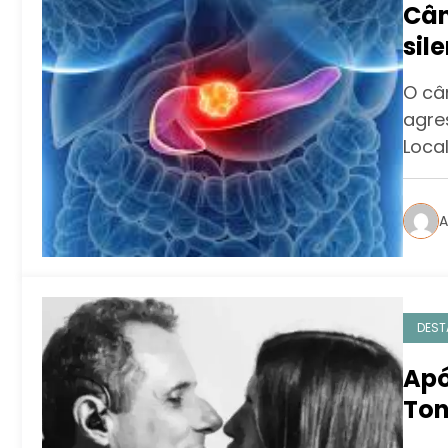
Cân
sil
O câ
agre
Loca
A
DEST
Apó
Ton
Ma