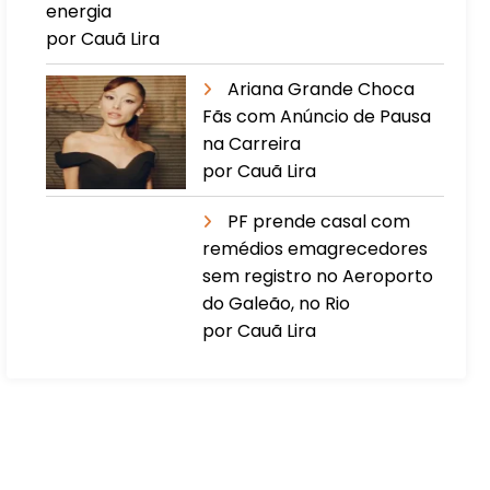
energia
por Cauã Lira
Ariana Grande Choca
Fãs com Anúncio de Pausa
na Carreira
por Cauã Lira
PF prende casal com
remédios emagrecedores
sem registro no Aeroporto
do Galeão, no Rio
por Cauã Lira