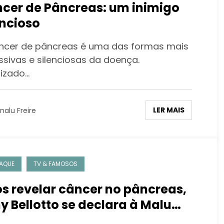
cer de Pâncreas: um inimigo
encioso
ncer de pâncreas é uma das formas mais
ssivas e silenciosas da doença.
lizado…
LER MAIS
nalu Freire
AQUE
TV & FAMOSOS
s revelar câncer no pâncreas,
y Bellotto se declara à Malu
der