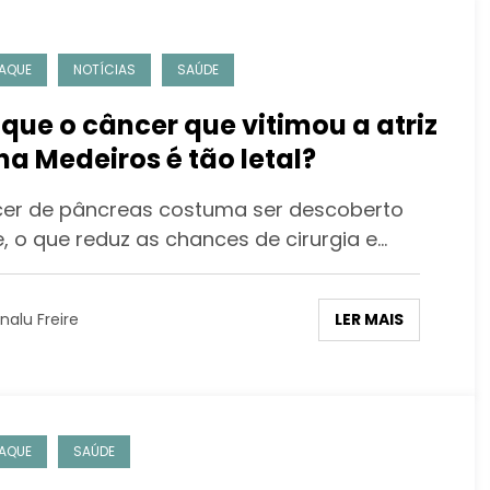
AQUE
NOTÍCIAS
SAÚDE
 que o câncer que vitimou a atriz
ina Medeiros é tão letal?
er de pâncreas costuma ser descoberto
e, o que reduz as chances de cirurgia e…
LER MAIS
nalu Freire
AQUE
SAÚDE