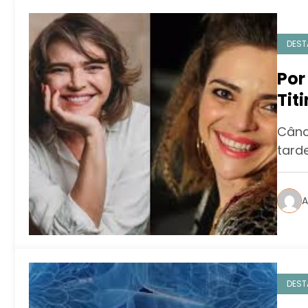
DEST
Por
Tit
Cânc
tard
A
DEST