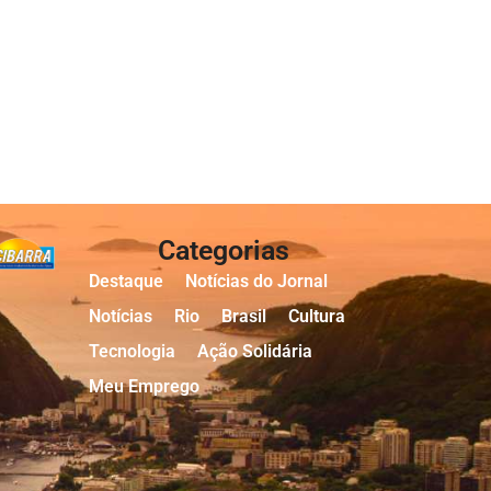
Categorias
Destaque
Notícias do Jornal
Notícias
Rio
Brasil
Cultura
Tecnologia
Ação Solidária
Meu Emprego