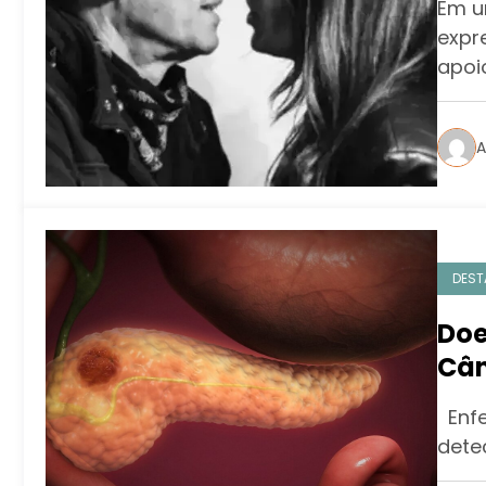
Em u
expr
apoi
A
DEST
Doe
Cân
Enfe
dete